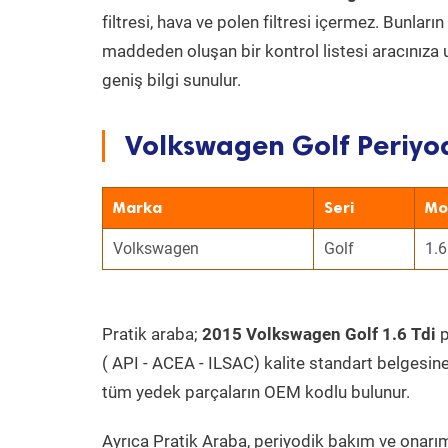
filtresi, hava ve polen filtresi içermez. Bunlar
maddeden oluşan bir kontrol listesi aracınıza 
geniş bilgi sunulur.
Volkswagen Golf Periyod
Marka
Seri
Mo
Volkswagen
Golf
1.6
Pratik araba;
2015 Volkswagen Golf 1.6 Tdi
p
( API - ACEA - ILSAC) kalite standart belgesin
tüm yedek parçaların OEM kodlu bulunur.
Ayrıca Pratik Araba, periyodik bakım ve onarım