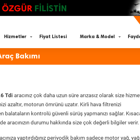
ÖZGÜR
FİLİSTİN
Hizmetler
Fiyat Listesi
Marka & Model
Fayda
Araç Bakımı
6 Tdi
aracınız çok daha uzun süre arızasız olarak size hizme
zi azaltır, motorun ömrünü uzatır. Kirli hava filtrenizi
en balataların kontrolü güvenli sürüş yapmanızı sağlar. Kısac
e aracınızın durumu hakkında size çok değerli bilgiler verir.
cınıza yaptırdığınız periyodik bakım sadece motor yağ, yağ