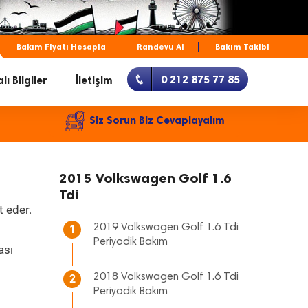
Bakım Fiyatı Hesapla
Randevu Al
Bakım Takibi
0 212 875 77 85
lı Bilgiler
İletişim
Siz Sorun Biz Cevaplayalım
2015 Volkswagen Golf 1.6
Tdi
t eder.
2019 Volkswagen Golf 1.6 Tdi
1
Periyodik Bakım
ası
2018 Volkswagen Golf 1.6 Tdi
2
Periyodik Bakım