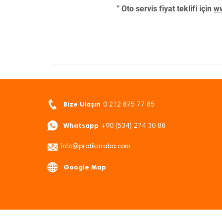
" Oto servis fiyat teklifi için
ww
Bize Ulaşın
0 212 875 77 85
Whatsapp
+90 (534) 274 30 88
info@pratikaraba.com
Google Map