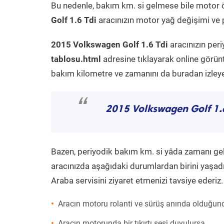
Bu nedenle, bakım km. si gelmese bile motor 
Golf 1.6 Tdi
aracınızın motor yağ değişimi ve p
2015 Volkswagen Golf 1.6 Tdi
aracınızın per
tablosu.html
adresine tıklayarak online görün
bakım kilometre ve zamanını da buradan izleyeb
“
2015 Volkswagen Golf 1.6
Bazen, periyodik bakım km. si yâda zamanı gelme
aracınızda aşağıdaki durumlardan birini yaşadı
Araba servisini ziyaret etmenizi tavsiye ederiz.
Aracın motoru rolanti ve sürüş anında olduğund
Aracın motorunda bir tıkırtı sesi duyulursa