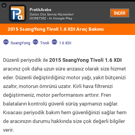
×
PratikAraba
Menü
İNDİR
Üstün Oto Servis Hizmetleri
ÜCRETSİZ - In Google Play
2015 SsangYong Tivoli 1.6 XDI Araç Bakımı
SsangYong
Tivoli
1.6 XDI
Düzenli periyodik ile
2015 SsangYong Tivoli 1.6 XDI
aracınız çok daha uzun süre arızasız olarak size hizmet
eder. Düzenli değiştirdiğiniz motor yağı, yakıt bütçenizi
azaltır, motorun ömrünü uzatır. Kirli hava filtrenizi
değiştirmeniz, motor performansını arttırır. Fren
balataların kontrolü güvenli sürüş yapmanızı sağlar.
Kısacası periyodik bakım hem güvenliğinizi sağlar hem
de aracınızın durumu hakkında size çok değerli bilgiler
verir.