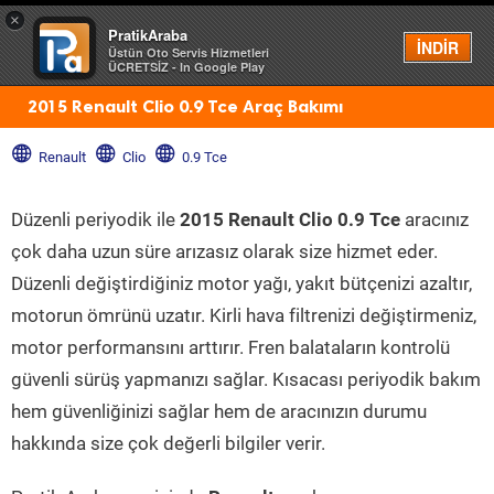
×
PratikAraba
Menü
İNDİR
Üstün Oto Servis Hizmetleri
ÜCRETSİZ - In Google Play
2015 Renault Clio 0.9 Tce Araç Bakımı
Renault
Clio
0.9 Tce
Düzenli periyodik ile
2015 Renault Clio 0.9 Tce
aracınız
çok daha uzun süre arızasız olarak size hizmet eder.
Düzenli değiştirdiğiniz motor yağı, yakıt bütçenizi azaltır,
motorun ömrünü uzatır. Kirli hava filtrenizi değiştirmeniz,
motor performansını arttırır. Fren balataların kontrolü
güvenli sürüş yapmanızı sağlar. Kısacası periyodik bakım
hem güvenliğinizi sağlar hem de aracınızın durumu
hakkında size çok değerli bilgiler verir.