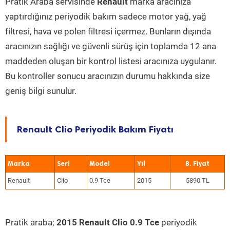
Pratik Araba servisinde
Renault
marka aracınıza
yaptırdığınız periyodik bakım sadece motor yağ, yağ
filtresi, hava ve polen filtresi içermez. Bunların dışında
aracınızın sağlığı ve güvenli sürüş için toplamda 12 ana
maddeden oluşan bir kontrol listesi aracınıza uygulanır.
Bu kontroller sonucu aracınızın durumu hakkında size
geniş bilgi sunulur.
Renault Clio Periyodik Bakım Fiyatı
Marka
Seri
Model
Yıl
Renault
Clio
0.9 Tce
2015
5890 TL
Pratik araba;
2015 Renault Clio 0.9 Tce
periyodik