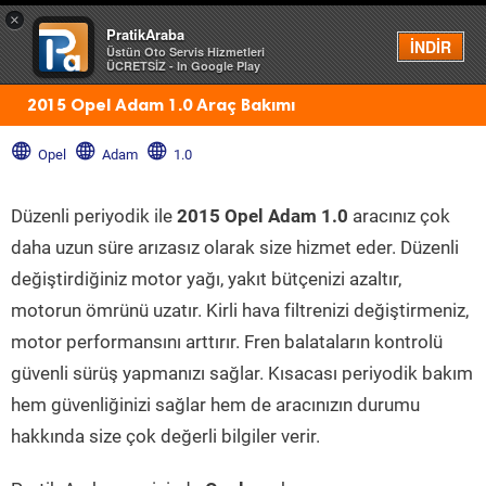
×
PratikAraba
Menü
İNDİR
Üstün Oto Servis Hizmetleri
ÜCRETSİZ - In Google Play
2015 Opel Adam 1.0 Araç Bakımı
Opel
Adam
1.0
Düzenli periyodik ile
2015 Opel Adam 1.0
aracınız çok
daha uzun süre arızasız olarak size hizmet eder. Düzenli
değiştirdiğiniz motor yağı, yakıt bütçenizi azaltır,
motorun ömrünü uzatır. Kirli hava filtrenizi değiştirmeniz,
motor performansını arttırır. Fren balataların kontrolü
güvenli sürüş yapmanızı sağlar. Kısacası periyodik bakım
hem güvenliğinizi sağlar hem de aracınızın durumu
hakkında size çok değerli bilgiler verir.