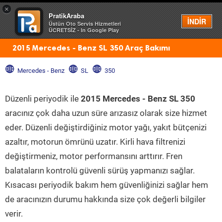
×
PratikAraba
Menü
İNDİR
Üstün Oto Servis Hizmetleri
ÜCRETSİZ - In Google Play
2015 Mercedes - Benz SL 350 Araç Bakımı
Mercedes - Benz
SL
350
Düzenli periyodik ile
2015 Mercedes - Benz SL 350
aracınız çok daha uzun süre arızasız olarak size hizmet
eder. Düzenli değiştirdiğiniz motor yağı, yakıt bütçenizi
azaltır, motorun ömrünü uzatır. Kirli hava filtrenizi
değiştirmeniz, motor performansını arttırır. Fren
balataların kontrolü güvenli sürüş yapmanızı sağlar.
Kısacası periyodik bakım hem güvenliğinizi sağlar hem
de aracınızın durumu hakkında size çok değerli bilgiler
verir.