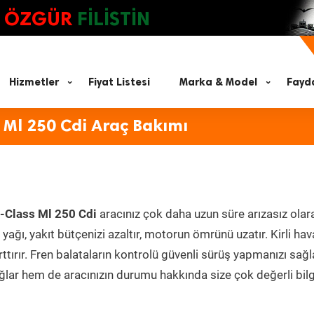
ÖZGÜR
FİLİSTİN
Hizmetler
Fiyat Listesi
Marka & Model
Fayda
 Ml 250 Cdi Araç Bakımı
-Class Ml 250 Cdi
aracınız çok daha uzun süre arızasız olar
yağı, yakıt bütçenizi azaltır, motorun ömrünü uzatır. Kirli hav
ttırır. Fren balataların kontrolü güvenli sürüş yapmanızı sağl
lar hem de aracınızın durumu hakkında size çok değerli bilg