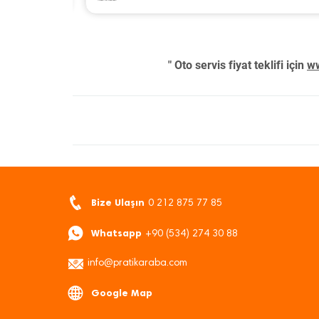
" Oto servis fiyat teklifi için
ww
Bize Ulaşın
0 212 875 77 85
Whatsapp
+90 (534) 274 30 88
info@pratikaraba.com
Google Map