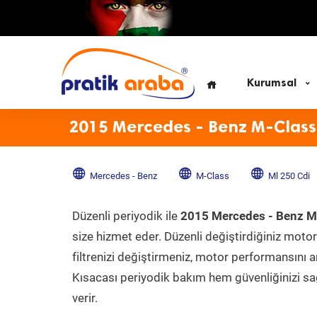
Kurumsal
2015 Mercedes - Benz M-Class
Mercedes - Benz
M-Class
Ml 250 Cdi
Düzenli periyodik ile
2015 Mercedes - Benz M
size hizmet eder. Düzenli değiştirdiğiniz motor 
filtrenizi değiştirmeniz, motor performansını ar
Kısacası periyodik bakım hem güvenliğinizi sağ
verir.