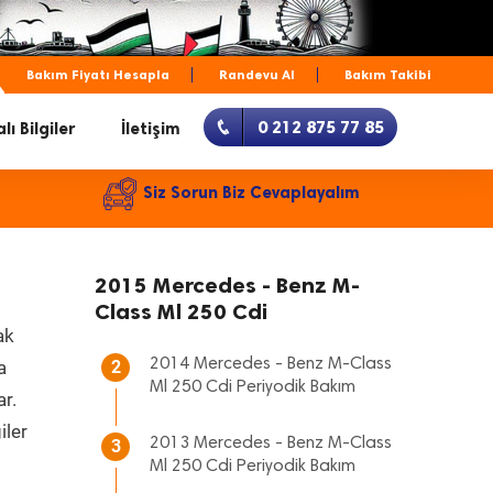
Bakım Fiyatı Hesapla
Randevu Al
Bakım Takibi
0 212 875 77 85
lı Bilgiler
İletişim
Siz Sorun Biz Cevaplayalım
2015 Mercedes - Benz M-
Class Ml 250 Cdi
ak
2014 Mercedes - Benz M-Class
a
2
Ml 250 Cdi Periyodik Bakım
ar.
iler
2013 Mercedes - Benz M-Class
3
Ml 250 Cdi Periyodik Bakım