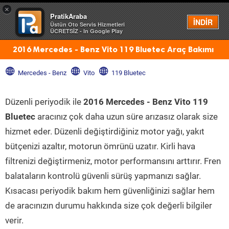
×
PratikAraba
Menü
İNDİR
Üstün Oto Servis Hizmetleri
ÜCRETSİZ - In Google Play
2016 Mercedes - Benz Vito 119 Bluetec Araç Bakımı
Mercedes - Benz
Vito
119 Bluetec
Düzenli periyodik ile
2016 Mercedes - Benz Vito 119
Bluetec
aracınız çok daha uzun süre arızasız olarak size
hizmet eder. Düzenli değiştirdiğiniz motor yağı, yakıt
bütçenizi azaltır, motorun ömrünü uzatır. Kirli hava
filtrenizi değiştirmeniz, motor performansını arttırır. Fren
balataların kontrolü güvenli sürüş yapmanızı sağlar.
Kısacası periyodik bakım hem güvenliğinizi sağlar hem
de aracınızın durumu hakkında size çok değerli bilgiler
verir.