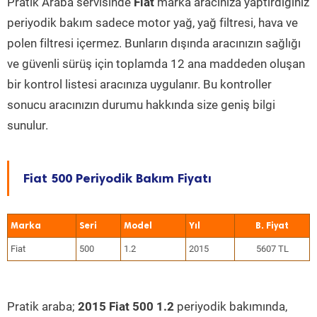
Pratik Araba servisinde
Fiat
marka aracınıza yaptırdığınız
periyodik bakım sadece motor yağ, yağ filtresi, hava ve
polen filtresi içermez. Bunların dışında aracınızın sağlığı
ve güvenli sürüş için toplamda 12 ana maddeden oluşan
bir kontrol listesi aracınıza uygulanır. Bu kontroller
sonucu aracınızın durumu hakkında size geniş bilgi
sunulur.
Fiat 500 Periyodik Bakım Fiyatı
Marka
Seri
Model
Yıl
Fiat
500
1.2
2015
5607 TL
Pratik araba;
2015 Fiat 500 1.2
periyodik bakımında,