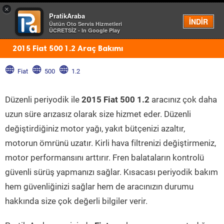
×
PratikAraba
Menü
İNDİR
Üstün Oto Servis Hizmetleri
ÜCRETSİZ - In Google Play
2015 Fiat 500 1.2 Araç Bakımı
Fiat
500
1.2
Düzenli periyodik ile
2015 Fiat 500 1.2
aracınız çok daha
uzun süre arızasız olarak size hizmet eder. Düzenli
değiştirdiğiniz motor yağı, yakıt bütçenizi azaltır,
motorun ömrünü uzatır. Kirli hava filtrenizi değiştirmeniz,
motor performansını arttırır. Fren balataların kontrolü
güvenli sürüş yapmanızı sağlar. Kısacası periyodik bakım
hem güvenliğinizi sağlar hem de aracınızın durumu
hakkında size çok değerli bilgiler verir.