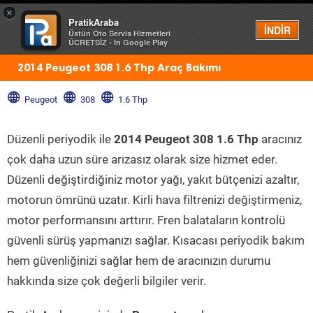
×
PratikAraba
Menü
İNDİR
Üstün Oto Servis Hizmetleri
ÜCRETSİZ - In Google Play
2014 Peugeot 308 1.6 Thp Araç Bakımı
Peugeot
308
1.6 Thp
Düzenli periyodik ile
2014 Peugeot 308 1.6 Thp
aracınız
çok daha uzun süre arızasız olarak size hizmet eder.
Düzenli değiştirdiğiniz motor yağı, yakıt bütçenizi azaltır,
motorun ömrünü uzatır. Kirli hava filtrenizi değiştirmeniz,
motor performansını arttırır. Fren balataların kontrolü
güvenli sürüş yapmanızı sağlar. Kısacası periyodik bakım
hem güvenliğinizi sağlar hem de aracınızın durumu
hakkında size çok değerli bilgiler verir.