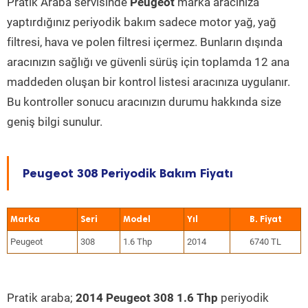
Pratik Araba servisinde
Peugeot
marka aracınıza
yaptırdığınız periyodik bakım sadece motor yağ, yağ
filtresi, hava ve polen filtresi içermez. Bunların dışında
aracınızın sağlığı ve güvenli sürüş için toplamda 12 ana
maddeden oluşan bir kontrol listesi aracınıza uygulanır.
Bu kontroller sonucu aracınızın durumu hakkında size
geniş bilgi sunulur.
Peugeot 308 Periyodik Bakım Fiyatı
Marka
Seri
Model
Yıl
Peugeot
308
1.6 Thp
2014
6740 TL
Pratik araba;
2014 Peugeot 308 1.6 Thp
periyodik