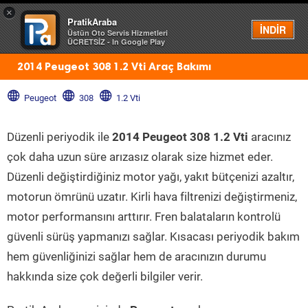
×
PratikAraba
Menü
İNDİR
Üstün Oto Servis Hizmetleri
ÜCRETSİZ - In Google Play
2014 Peugeot 308 1.2 Vti Araç Bakımı
Peugeot
308
1.2 Vti
Düzenli periyodik ile
2014 Peugeot 308 1.2 Vti
aracınız
çok daha uzun süre arızasız olarak size hizmet eder.
Düzenli değiştirdiğiniz motor yağı, yakıt bütçenizi azaltır,
motorun ömrünü uzatır. Kirli hava filtrenizi değiştirmeniz,
motor performansını arttırır. Fren balataların kontrolü
güvenli sürüş yapmanızı sağlar. Kısacası periyodik bakım
hem güvenliğinizi sağlar hem de aracınızın durumu
hakkında size çok değerli bilgiler verir.