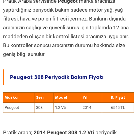
Pratik Araba servisinde
Peugeot
marka aracınıza
yaptırdığınız periyodik bakım sadece motor yağ, yağ
filtresi, hava ve polen filtresi içermez. Bunların dışında
aracınızın sağlığı ve güvenli sürüş için toplamda 12 ana
maddeden oluşan bir kontrol listesi aracınıza uygulanır.
Bu kontroller sonucu aracınızın durumu hakkında size
geniş bilgi sunulur.
Peugeot 308 Periyodik Bakım Fiyatı
Marka
Seri
Model
Yıl
Peugeot
308
1.2 Vti
2014
6545 TL
Pratik araba;
2014 Peugeot 308 1.2 Vti
periyodik