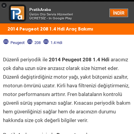
×
PratikAraba
Menü
İNDİR
Üstün Oto Servis Hizmetleri
ÜCRETSİZ - In Google Play
2014 Peugeot 208 1.4 Hdi Araç Bakımı
Peugeot
208
1.4 Hdi
Düzenli periyodik ile
2014 Peugeot 208 1.4 Hdi
aracınız
çok daha uzun süre arızasız olarak size hizmet eder.
Düzenli değiştirdiğiniz motor yağı, yakıt bütçenizi azaltır,
motorun ömrünü uzatır. Kirli hava filtrenizi değiştirmeniz,
motor performansını arttırır. Fren balataların kontrolü
güvenli sürüş yapmanızı sağlar. Kısacası periyodik bakım
hem güvenliğinizi sağlar hem de aracınızın durumu
hakkında size çok değerli bilgiler verir.