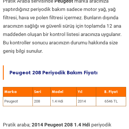
Pratik Araba servisinde
Peugeot
marka aracınıza
yaptırdığınız periyodik bakım sadece motor yağ, yağ
filtresi, hava ve polen filtresi içermez. Bunların dışında
aracınızın sağlığı ve güvenli sürüş için toplamda 12 ana
maddeden oluşan bir kontrol listesi aracınıza uygulanır.
Bu kontroller sonucu aracınızın durumu hakkında size
geniş bilgi sunulur.
Peugeot 208 Periyodik Bakım Fiyatı
Marka
Seri
Model
Yıl
Peugeot
208
1.4 Hdi
2014
6546 TL
Pratik araba;
2014 Peugeot 208 1.4 Hdi
periyodik