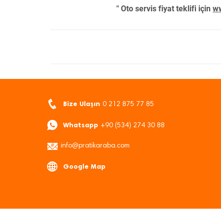
" Oto servis fiyat teklifi için
ww
Bize Ulaşın
0 212 875 77 85
Whatsapp
+90 (534) 274 30 88
info@pratikaraba.com
Google Map