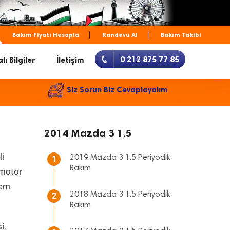
Bakım Fiyatı Hesapla
Randevu Al
Bakım Takibi
0 212 875 77 85
lı Bilgiler
İletişim
Siz Sorun Biz Cevaplayalım
2014 Mazda 3 1.5
li
2019 Mazda 3 1.5 Periyodik
1
Bakım
, motor
hem
2018 Mazda 3 1.5 Periyodik
2
Bakım
i,