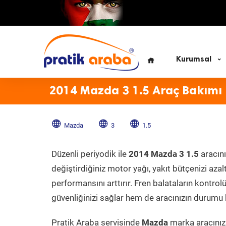
Kurumsal
2014 Mazda 3 1.5 Araç Bakımı
Mazda
3
1.5
Düzenli periyodik ile
2014 Mazda 3 1.5
aracını
değiştirdiğiniz motor yağı, yakıt bütçenizi azal
performansını arttırır. Fren balataların kontr
güvenliğinizi sağlar hem de aracınızın durumu h
Pratik Araba servisinde
Mazda
marka aracınıza