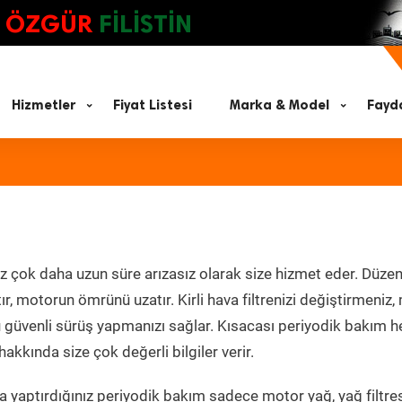
ÖZGÜR
FİLİSTİN
Hizmetler
Fiyat Listesi
Marka & Model
Fayda
z çok daha uzun süre arızasız olarak size hizmet eder. Düzen
tır, motorun ömrünü uzatır. Kirli hava filtrenizi değiştirmeniz
olü güvenli sürüş yapmanızı sağlar. Kısacası periyodik bakım 
akkında size çok değerli bilgiler verir.
 yaptırdığınız periyodik bakım sadece motor yağ, yağ filtres