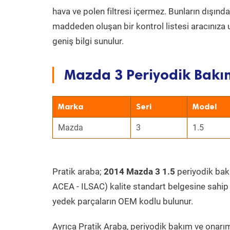
hava ve polen filtresi içermez. Bunların dışınd
maddeden oluşan bir kontrol listesi aracınıza 
geniş bilgi sunulur.
Mazda 3 Periyodik Bakım
Marka
Seri
Model
Mazda
3
1.5
Pratik araba;
2014 Mazda 3 1.5
periyodik bakım
ACEA - ILSAC) kalite standart belgesine sahip
yedek parçaların OEM kodlu bulunur.
Ayrıca Pratik Araba, periyodik bakım ve onarım