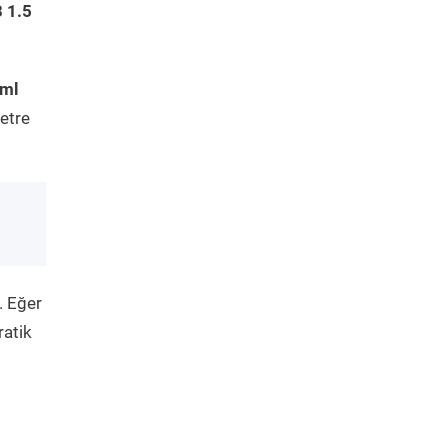
 1.5
tml
etre
. Eğer
ratik