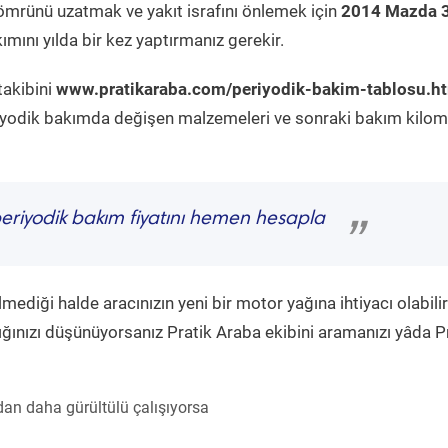
ömrünü uzatmak ve yakıt israfını önlemek için
2014 Mazda 3
mını yılda bir kez yaptırmanız gerekir.
takibini
www.pratikaraba.com/periyodik-bakim-tablosu.h
eriyodik bakımda değişen malzemeleri ve sonraki bakım kilom
eriyodik bakım fiyatını hemen hesapla
”
diği halde aracınızın yeni bir motor yağına ihtiyacı olabilir
ğınızı düşünüyorsanız Pratik Araba ekibini aramanızı yâda P
an daha gürültülü çalışıyorsa