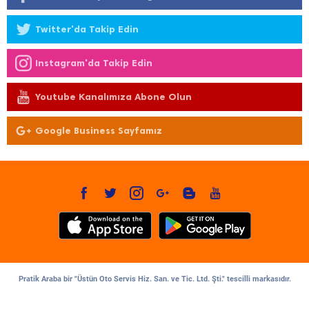
Twitter'da Takip Edin
Instagram'da Takip Edin
Youtube Kanalımıza Abone Olun
Google Business Sayfamız
Pratik Araba bir "Üstün Oto Servis Hiz. San. ve Tic. Ltd. Şti." tescilli markasıdır.