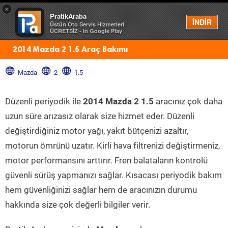
×
PratikAraba
Menü
İNDİR
Üstün Oto Servis Hizmetleri
ÜCRETSİZ - In Google Play
2014 Mazda 2 1.5 Araç Bakımı
Mazda
2
1.5
Düzenli periyodik ile
2014 Mazda 2 1.5
aracınız çok daha
uzun süre arızasız olarak size hizmet eder. Düzenli
değiştirdiğiniz motor yağı, yakıt bütçenizi azaltır,
motorun ömrünü uzatır. Kirli hava filtrenizi değiştirmeniz,
motor performansını arttırır. Fren balataların kontrolü
güvenli sürüş yapmanızı sağlar. Kısacası periyodik bakım
hem güvenliğinizi sağlar hem de aracınızın durumu
hakkında size çok değerli bilgiler verir.