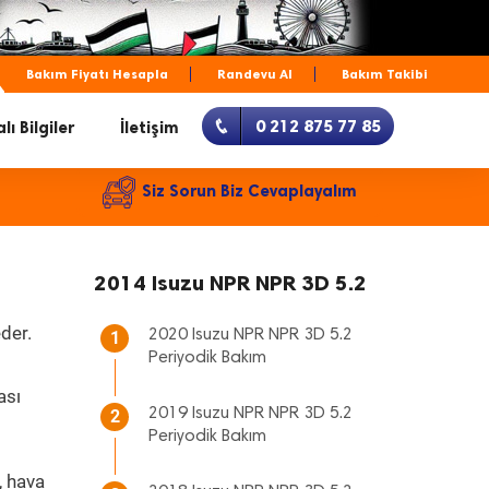
Bakım Fiyatı Hesapla
Randevu Al
Bakım Takibi
0 212 875 77 85
lı Bilgiler
İletişim
Siz Sorun Biz Cevaplayalım
2014 Isuzu NPR NPR 3D 5.2
der.
2020 Isuzu NPR NPR 3D 5.2
1
Periyodik Bakım
ası
2019 Isuzu NPR NPR 3D 5.2
2
Periyodik Bakım
, hava