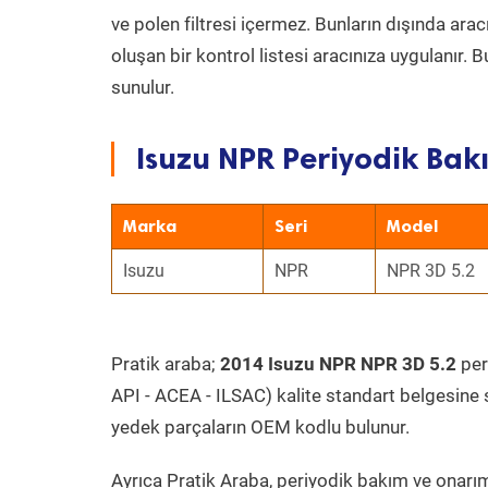
ve polen filtresi içermez. Bunların dışında ar
oluşan bir kontrol listesi aracınıza uygulanır.
sunulur.
Isuzu NPR Periyodik Bakı
Marka
Seri
Model
Isuzu
NPR
NPR 3D 5.2
Pratik araba;
2014 Isuzu NPR NPR 3D 5.2
peri
API - ACEA - ILSAC) kalite standart belgesine 
yedek parçaların OEM kodlu bulunur.
Ayrıca Pratik Araba, periyodik bakım ve onarım