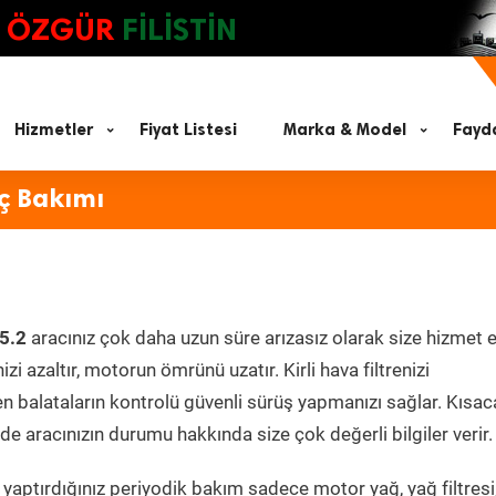
ÖZGÜR
FİLİSTİN
Hizmetler
Fiyat Listesi
Marka & Model
Fayda
ç Bakımı
5.2
aracınız çok daha uzun süre arızasız olarak size hizmet e
zi azaltır, motorun ömrünü uzatır. Kirli hava filtrenizi
en balataların kontrolü güvenli sürüş yapmanızı sağlar. Kısac
e aracınızın durumu hakkında size çok değerli bilgiler verir.
yaptırdığınız periyodik bakım sadece motor yağ, yağ filtresi