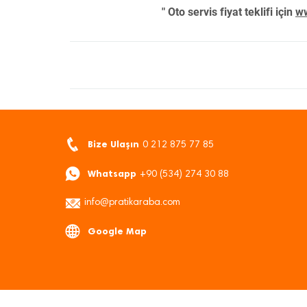
" Oto servis fiyat teklifi için
ww
Bize Ulaşın
0 212 875 77 85
Whatsapp
+90 (534) 274 30 88
info@pratikaraba.com
Google Map