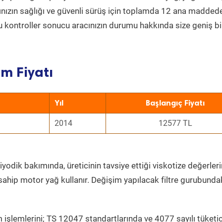
acınızın sağlığı ve güvenli sürüş için toplamda 12 ana madded
 Bu kontroller sonucu aracınızın durumu hakkında size geniş bi
m Fiyatı
Yıl
Başlangıç Fiyatı
2014
12577 TL
yodik bakımında, üreticinin tavsiye ettiği viskotize değerleri
sahip motor yağ kullanır. Değişim yapılacak filtre gurubunda
 işlemlerini; TS 12047 standartlarında ve 4077 sayılı tüketic