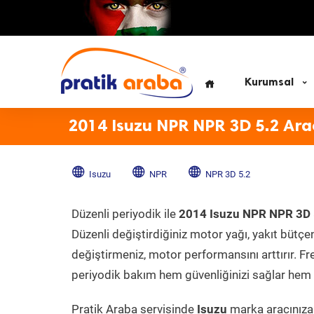
Kurumsal
2014 Isuzu NPR NPR 3D 5.2 Ara
Isuzu
NPR
NPR 3D 5.2
Düzenli periyodik ile
2014 Isuzu NPR NPR 3D 
Düzenli değiştirdiğiniz motor yağı, yakıt bütçeni
değiştirmeniz, motor performansını arttırır. Fr
periyodik bakım hem güvenliğinizi sağlar hem d
Pratik Araba servisinde
Isuzu
marka aracınıza 