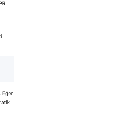
NPR
i
. Eğer
ratik