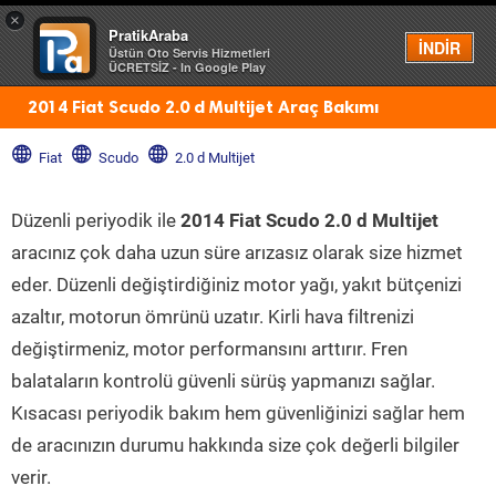
×
PratikAraba
Menü
İNDİR
Üstün Oto Servis Hizmetleri
ÜCRETSİZ - In Google Play
2014 Fiat Scudo 2.0 d Multijet Araç Bakımı
Fiat
Scudo
2.0 d Multijet
Düzenli periyodik ile
2014 Fiat Scudo 2.0 d Multijet
aracınız çok daha uzun süre arızasız olarak size hizmet
eder. Düzenli değiştirdiğiniz motor yağı, yakıt bütçenizi
azaltır, motorun ömrünü uzatır. Kirli hava filtrenizi
değiştirmeniz, motor performansını arttırır. Fren
balataların kontrolü güvenli sürüş yapmanızı sağlar.
Kısacası periyodik bakım hem güvenliğinizi sağlar hem
de aracınızın durumu hakkında size çok değerli bilgiler
verir.