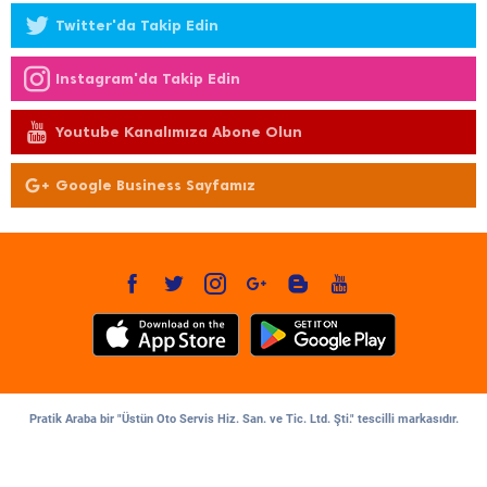
Twitter'da Takip Edin
Instagram'da Takip Edin
Youtube Kanalımıza Abone Olun
Google Business Sayfamız
Pratik Araba bir "Üstün Oto Servis Hiz. San. ve Tic. Ltd. Şti." tescilli markasıdır.