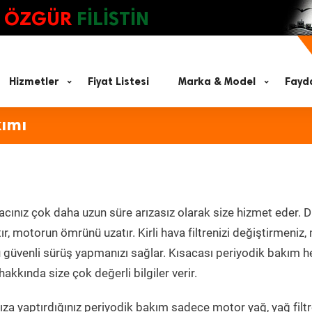
ÖZGÜR
FİLİSTİN
Hizmetler
Fiyat Listesi
Marka & Model
Fayda
kımı
acınız çok daha uzun süre arızasız olarak size hizmet eder. D
tır, motorun ömrünü uzatır. Kirli hava filtrenizi değiştirmeniz
olü güvenli sürüş yapmanızı sağlar. Kısacası periyodik bakım 
akkında size çok değerli bilgiler verir.
za yaptırdığınız periyodik bakım sadece motor yağ, yağ filtr