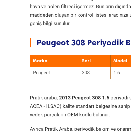
hava ve polen filtresi içermez. Bunların dışınd
maddeden oluşan bir kontrol listesi aracınıza 
geniş bilgi sunulur.
Peugeot 308 Periyodik B
Marka
Seri
Model
Peugeot
308
1.6
Pratik araba;
2013 Peugeot 308 1.6
periyodik 
ACEA - ILSAC) kalite standart belgesine sahip
yedek parçaların OEM kodlu bulunur.
Ayrıca Pratik Araba, periyodik bakım ve onarım