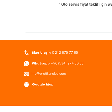
" Oto servis fiyat teklifi için
ww
Bize Ulaşın
0 212 875 77 85
Whatsapp
+90 (534) 274 30 88
info@pratikaraba.com
Google Map