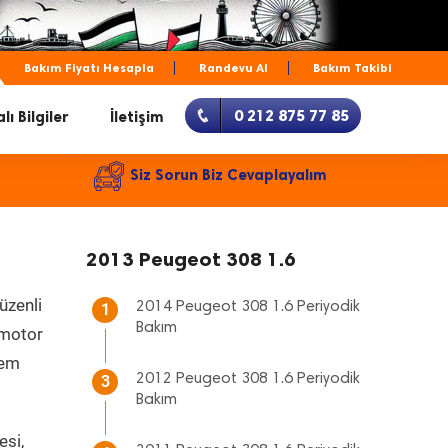
Bakım Fiyatı Hesapla
Randevu Al
Bakım Takibi
0 212 875 77 85
lı Bilgiler
İletişim
Siz Sorun Biz Cevaplayalım
2013 Peugeot 308 1.6
üzenli
2014 Peugeot 308 1.6 Periyodik
1
Bakım
, motor
hem
2012 Peugeot 308 1.6 Periyodik
3
Bakım
esi,