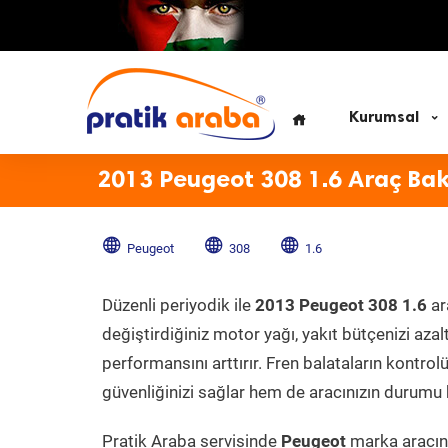
Kurumsal
2013 Peugeot 308 1.6 Araç Ba
Peugeot
308
1.6
Düzenli periyodik ile
2013 Peugeot 308 1.6
ar
değiştirdiğiniz motor yağı, yakıt bütçenizi azal
performansını arttırır. Fren balataların kontr
güvenliğinizi sağlar hem de aracınızın durumu h
Pratik Araba servisinde
Peugeot
marka aracını