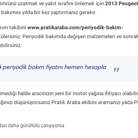
ömrünü uzatmak ve yakıt israfını önlemek için
2013 Peugeo
bakımını yılda bir kez yaptırmanız gerekir.
kım takibini
www.pratikaraba.com/periyodik-bakim-
tülersiniz. Periyodik bakımda değişen malzemeleri ve sonrak
ilirsiniz.
6
periyodik bakım fiyatını hemen hesapla
”
diği halde aracınızın yeni bir motor yağına ihtiyacı olabilir
ğınızı düşünüyorsanız Pratik Araba ekibini aramanızı yâda P
an daha gürültülü çalışıyorsa