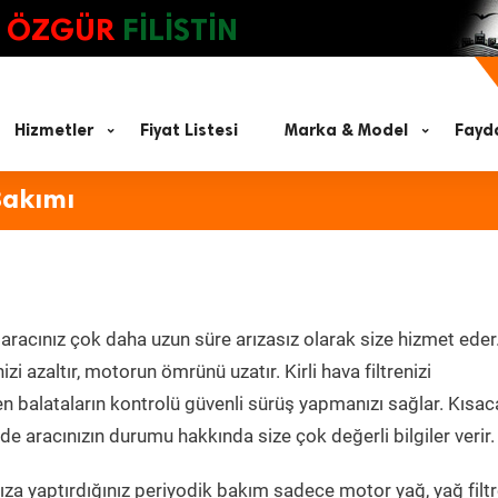
ÖZGÜR
FİLİSTİN
Hizmetler
Fiyat Listesi
Marka & Model
Fayda
Bakımı
aracınız çok daha uzun süre arızasız olarak size hizmet eder
zi azaltır, motorun ömrünü uzatır. Kirli hava filtrenizi
en balataların kontrolü güvenli sürüş yapmanızı sağlar. Kısac
e aracınızın durumu hakkında size çok değerli bilgiler verir.
za yaptırdığınız periyodik bakım sadece motor yağ, yağ filtr