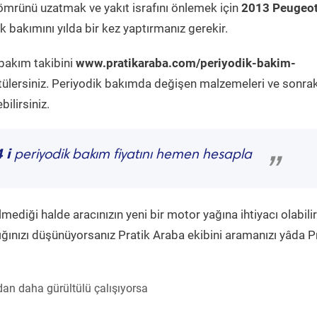
ömrünü uzatmak ve yakıt israfını önlemek için
2013 Peugeo
 bakımını yılda bir kez yaptırmanız gerekir.
 bakım takibini
www.pratikaraba.com/periyodik-bakim-
tülersiniz. Periyodik bakımda değişen malzemeleri ve sonrak
ilirsiniz.
 i
periyodik bakım fiyatını hemen hesapla
”
diği halde aracınızın yeni bir motor yağına ihtiyacı olabilir
ğınızı düşünüyorsanız Pratik Araba ekibini aramanızı yâda P
an daha gürültülü çalışıyorsa