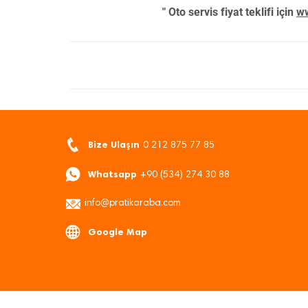
" Oto servis fiyat teklifi için
ww
Bize Ulaşın
0 212 875 77 85
Whatsapp
+90 (534) 274 30 88
info@pratikaraba.com
Google Map