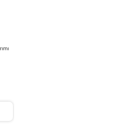
rımı
Seat Leon Periyodik Bakım 7.135 TL
2013 Model 1.2 Tsi Motor