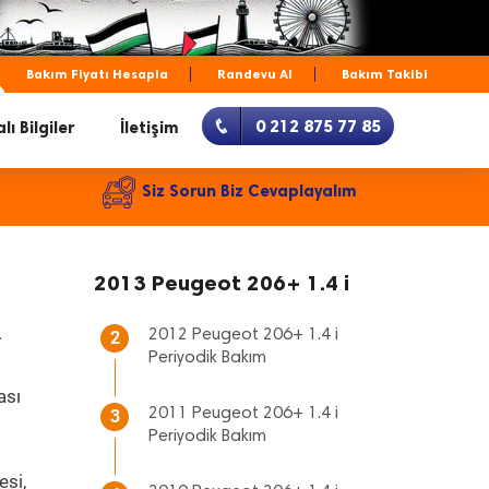
Bakım Fiyatı Hesapla
Randevu Al
Bakım Takibi
0 212 875 77 85
lı Bilgiler
İletişim
Siz Sorun Biz Cevaplayalım
2013 Peugeot 206+ 1.4 i
.
2012 Peugeot 206+ 1.4 i
2
Periyodik Bakım
ası
2011 Peugeot 206+ 1.4 i
3
Periyodik Bakım
esi,