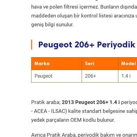
hava ve polen filtresi içermez. Bunların dışınd
maddeden oluşan bir kontrol listesi aracınıza 
geniş bilgi sunulur.
Peugeot 206+ Periyodik 
Marka
Seri
Model
Peugeot
206+
1.4 i
Pratik araba;
2013 Peugeot 206+ 1.4 i
periyod
- ACEA - ILSAC) kalite standart belgesine sahi
yedek parçaların OEM kodlu bulunur.
Ayrıca Pratik Araba, periyodik bakım ve onarım