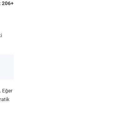
t 206+
i
. Eğer
ratik