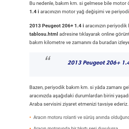
Bu nedenle, bakım km. si gelmese bile motor 
1.4 i
aracınızın motor yağ değişimi ve periyodik
2013 Peugeot 206+ 1.4 i
aracınızın periyodik
tablosu.html
adresine tıklayarak online görün
bakım kilometre ve zamanını da buradan izleyeb
“
2013 Peugeot 206+ 1.4
Bazen, periyodik bakım km. si yâda zamanı gelme
aracınızda aşağıdaki durumlardan birini yaşadı
Araba servisini ziyaret etmenizi tavsiye ederiz.
Aracın motoru rolanti ve sürüş anında olduğund
Aracın motorunda bir tıkırtı sesi duyulursa