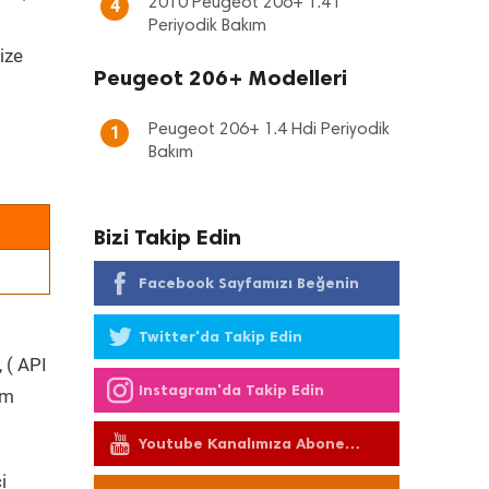
2010 Peugeot 206+ 1.4 i
4
Periyodik Bakım
ize
Peugeot 206+ Modelleri
Peugeot 206+ 1.4 Hdi Periyodik
1
Bakım
Bizi Takip Edin
Facebook Sayfamızı Beğenin
Twitter'da Takip Edin
 ( API
Instagram'da Takip Edin
üm
Youtube Kanalımıza Abone
Olun
i