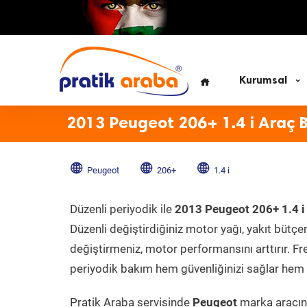
Kurumsal
2013 Peugeot 206+ 1.4 i Araç 
Peugeot
206+
1.4 i
Düzenli periyodik ile
2013 Peugeot 206+ 1.4 i
Düzenli değiştirdiğiniz motor yağı, yakıt bütçeni
değiştirmeniz, motor performansını arttırır. Fr
periyodik bakım hem güvenliğinizi sağlar hem d
Pratik Araba servisinde
Peugeot
marka aracını