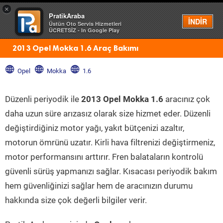
×
PratikAraba
Menü
İNDİR
Üstün Oto Servis Hizmetleri
ÜCRETSİZ - In Google Play
2013 Opel Mokka 1.6 Araç Bakımı
Opel
Mokka
1.6
Düzenli periyodik ile
2013 Opel Mokka 1.6
aracınız çok
daha uzun süre arızasız olarak size hizmet eder. Düzenli
değiştirdiğiniz motor yağı, yakıt bütçenizi azaltır,
motorun ömrünü uzatır. Kirli hava filtrenizi değiştirmeniz,
motor performansını arttırır. Fren balataların kontrolü
güvenli sürüş yapmanızı sağlar. Kısacası periyodik bakım
hem güvenliğinizi sağlar hem de aracınızın durumu
hakkında size çok değerli bilgiler verir.