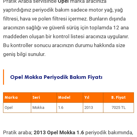
Pratik Araba servisinde
Opel
marka aracınıza
yaptırdığınız periyodik bakım sadece motor yağ, yağ
filtresi, hava ve polen filtresi içermez. Bunların dışında
aracınızın sağlığı ve güvenli sürüş için toplamda 12 ana
maddeden oluşan bir kontrol listesi aracınıza uygulanır.
Bu kontroller sonucu aracınızın durumu hakkında size
geniş bilgi sunulur.
Opel Mokka Periyodik Bakım Fiyatı
Marka
Seri
Model
Yıl
Opel
Mokka
1.6
2013
7025 TL
Pratik araba;
2013 Opel Mokka 1.6
periyodik bakımında,