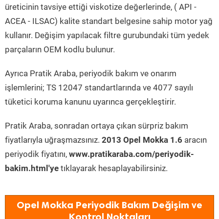
üreticinin tavsiye ettiği viskotize değerlerinde, ( API -
ACEA - ILSAC) kalite standart belgesine sahip motor yağ
kullanır. Değişim yapılacak filtre gurubundaki tüm yedek
parçaların OEM kodlu bulunur.
Ayrıca Pratik Araba, periyodik bakım ve onarım
işlemlerini; TS 12047 standartlarında ve 4077 sayılı
tüketici koruma kanunu uyarınca gerçekleştirir.
Pratik Araba, sonradan ortaya çıkan sürpriz bakım
fiyatlarıyla uğraşmazsınız.
2013 Opel Mokka 1.6
aracın
periyodik fiyatını,
www.pratikaraba.com/periyodik-
bakim.html'ye
tıklayarak hesaplayabilirsiniz.
Opel Mokka Periyodik Bakım Değişim ve
Kontrol Noktaları