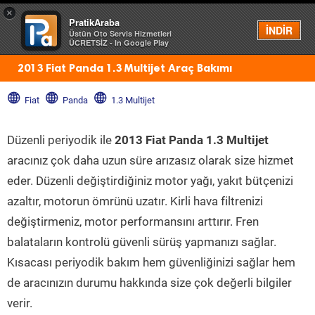
×
PratikAraba
Menü
İNDİR
Üstün Oto Servis Hizmetleri
ÜCRETSİZ - In Google Play
2013 Fiat Panda 1.3 Multijet Araç Bakımı
Fiat
Panda
1.3 Multijet
Düzenli periyodik ile
2013 Fiat Panda 1.3 Multijet
aracınız çok daha uzun süre arızasız olarak size hizmet
eder. Düzenli değiştirdiğiniz motor yağı, yakıt bütçenizi
azaltır, motorun ömrünü uzatır. Kirli hava filtrenizi
değiştirmeniz, motor performansını arttırır. Fren
balataların kontrolü güvenli sürüş yapmanızı sağlar.
Kısacası periyodik bakım hem güvenliğinizi sağlar hem
de aracınızın durumu hakkında size çok değerli bilgiler
verir.