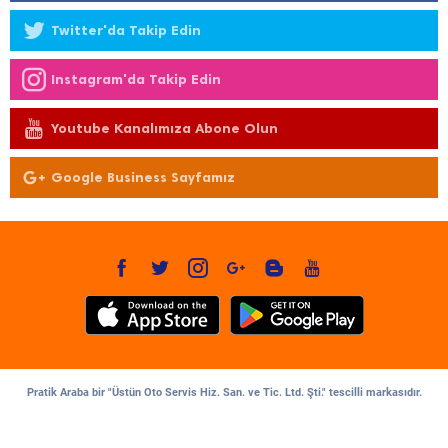
Twitter'da Takip Edin
Instagram'da Takip Edin
Youtube Kanalımıza Abone Olun
Google Business Sayfamız
Pratik Araba bir "Üstün Oto Servis Hiz. San. ve Tic. Ltd. Şti." tescilli markasıdır.