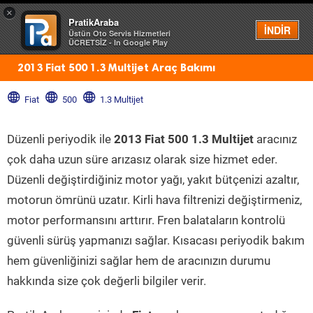
×
PratikAraba
Menü
İNDİR
Üstün Oto Servis Hizmetleri
ÜCRETSİZ - In Google Play
2013 Fiat 500 1.3 Multijet Araç Bakımı
Fiat
500
1.3 Multijet
Düzenli periyodik ile
2013 Fiat 500 1.3 Multijet
aracınız
çok daha uzun süre arızasız olarak size hizmet eder.
Düzenli değiştirdiğiniz motor yağı, yakıt bütçenizi azaltır,
motorun ömrünü uzatır. Kirli hava filtrenizi değiştirmeniz,
motor performansını arttırır. Fren balataların kontrolü
güvenli sürüş yapmanızı sağlar. Kısacası periyodik bakım
hem güvenliğinizi sağlar hem de aracınızın durumu
hakkında size çok değerli bilgiler verir.