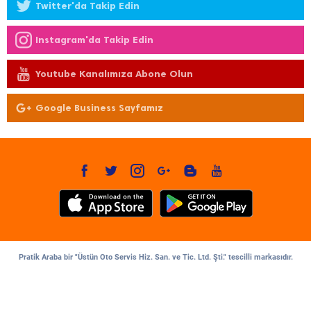
Twitter'da Takip Edin
Instagram'da Takip Edin
Youtube Kanalımıza Abone Olun
Google Business Sayfamız
Pratik Araba bir "Üstün Oto Servis Hiz. San. ve Tic. Ltd. Şti." tescilli markasıdır.