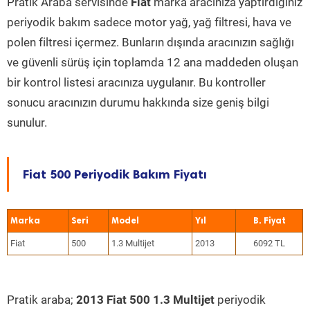
Pratik Araba servisinde
Fiat
marka aracınıza yaptırdığınız
periyodik bakım sadece motor yağ, yağ filtresi, hava ve
polen filtresi içermez. Bunların dışında aracınızın sağlığı
ve güvenli sürüş için toplamda 12 ana maddeden oluşan
bir kontrol listesi aracınıza uygulanır. Bu kontroller
sonucu aracınızın durumu hakkında size geniş bilgi
sunulur.
Fiat 500 Periyodik Bakım Fiyatı
Marka
Seri
Model
Yıl
Fiat
500
1.3 Multijet
2013
6092 TL
Pratik araba;
2013 Fiat 500 1.3 Multijet
periyodik