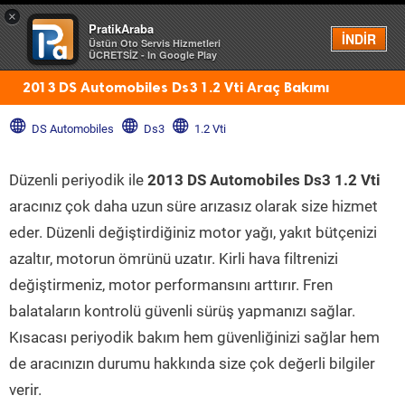
×
PratikAraba
Menü
İNDİR
Üstün Oto Servis Hizmetleri
ÜCRETSİZ - In Google Play
2013 DS Automobiles Ds3 1.2 Vti Araç Bakımı
DS Automobiles
Ds3
1.2 Vti
Düzenli periyodik ile
2013 DS Automobiles Ds3 1.2 Vti
aracınız çok daha uzun süre arızasız olarak size hizmet
eder. Düzenli değiştirdiğiniz motor yağı, yakıt bütçenizi
azaltır, motorun ömrünü uzatır. Kirli hava filtrenizi
değiştirmeniz, motor performansını arttırır. Fren
balataların kontrolü güvenli sürüş yapmanızı sağlar.
Kısacası periyodik bakım hem güvenliğinizi sağlar hem
de aracınızın durumu hakkında size çok değerli bilgiler
verir.