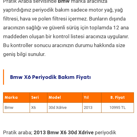
Pratik Araba servisinde
Bmw
marka aracınıza
yaptırdığınız periyodik bakım sadece motor yağ, yağ
filtresi, hava ve polen filtresi içermez. Bunların dışında
aracınızın sağlığı ve güvenli sürüş için toplamda 12 ana
maddeden oluşan bir kontrol listesi aracınıza uygulanır.
Bu kontroller sonucu aracınızın durumu hakkında size
geniş bilgi sunulur.
Bmw X6 Periyodik Bakım Fiyatı
Marka
Seri
Model
Yıl
Bmw
X6
30d Xdrive
2013
10995 TL
Pratik araba;
2013 Bmw X6 30d Xdrive
periyodik