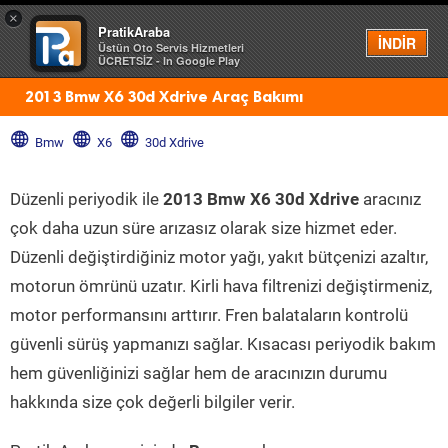
×
PratikAraba
Menü
İNDİR
Üstün Oto Servis Hizmetleri
ÜCRETSİZ - In Google Play
2013 Bmw X6 30d Xdrive Araç Bakımı
Bmw
X6
30d Xdrive
Düzenli periyodik ile
2013 Bmw X6 30d Xdrive
aracınız
çok daha uzun süre arızasız olarak size hizmet eder.
Düzenli değiştirdiğiniz motor yağı, yakıt bütçenizi azaltır,
motorun ömrünü uzatır. Kirli hava filtrenizi değiştirmeniz,
motor performansını arttırır. Fren balataların kontrolü
güvenli sürüş yapmanızı sağlar. Kısacası periyodik bakım
hem güvenliğinizi sağlar hem de aracınızın durumu
hakkında size çok değerli bilgiler verir.