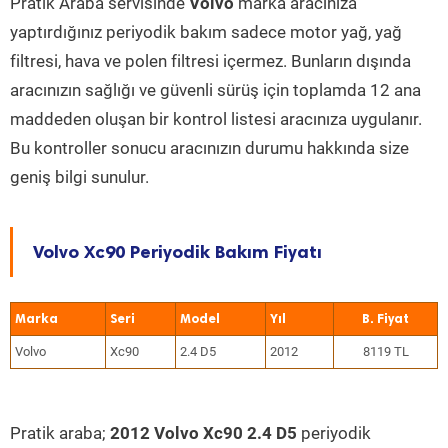
Pratik Araba servisinde
Volvo
marka aracınıza
yaptırdığınız periyodik bakım sadece motor yağ, yağ
filtresi, hava ve polen filtresi içermez. Bunların dışında
aracınızın sağlığı ve güvenli sürüş için toplamda 12 ana
maddeden oluşan bir kontrol listesi aracınıza uygulanır.
Bu kontroller sonucu aracınızın durumu hakkında size
geniş bilgi sunulur.
Volvo Xc90 Periyodik Bakım Fiyatı
Marka
Seri
Model
Yıl
Volvo
Xc90
2.4 D5
2012
8119 TL
Pratik araba;
2012 Volvo Xc90 2.4 D5
periyodik