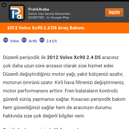
×
PratikAraba
Menü
İNDİR
Üstün Oto Servis Hizmetleri
ÜCRETSİZ - In Google Play
2012 Volvo Xc90 2.4 D5 Araç Bakımı
Volvo
Xc90
2.4 D5
Düzenli periyodik ile
2012 Volvo Xc90 2.4 D5
aracınız
çok daha uzun süre arızasız olarak size hizmet eder.
Düzenli değiştirdiğiniz motor yağı, yakıt bütçenizi azaltır,
motorun ömrünü uzatır. Kirli hava filtrenizi değiştirmeniz,
motor performansını arttırır. Fren balataların kontrolü
güvenli sürüş yapmanızı sağlar. Kısacası periyodik bakım
hem güvenliğinizi sağlar hem de aracınızın durumu
hakkında size çok değerli bilgiler verir.