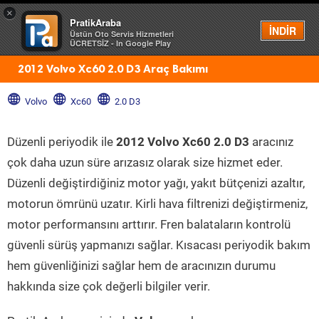
×
PratikAraba
Menü
İNDİR
Üstün Oto Servis Hizmetleri
ÜCRETSİZ - In Google Play
2012 Volvo Xc60 2.0 D3 Araç Bakımı
Volvo
Xc60
2.0 D3
Düzenli periyodik ile
2012 Volvo Xc60 2.0 D3
aracınız
çok daha uzun süre arızasız olarak size hizmet eder.
Düzenli değiştirdiğiniz motor yağı, yakıt bütçenizi azaltır,
motorun ömrünü uzatır. Kirli hava filtrenizi değiştirmeniz,
motor performansını arttırır. Fren balataların kontrolü
güvenli sürüş yapmanızı sağlar. Kısacası periyodik bakım
hem güvenliğinizi sağlar hem de aracınızın durumu
hakkında size çok değerli bilgiler verir.