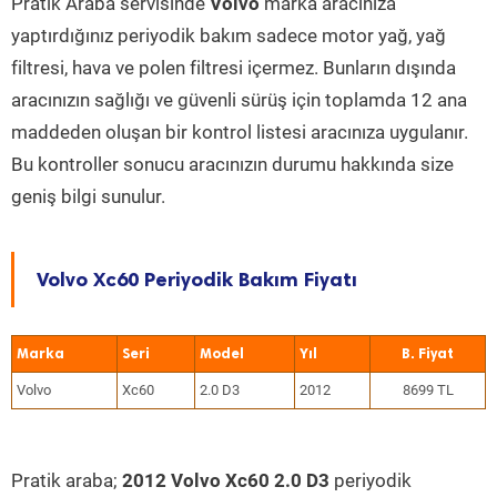
Pratik Araba servisinde
Volvo
marka aracınıza
yaptırdığınız periyodik bakım sadece motor yağ, yağ
filtresi, hava ve polen filtresi içermez. Bunların dışında
aracınızın sağlığı ve güvenli sürüş için toplamda 12 ana
maddeden oluşan bir kontrol listesi aracınıza uygulanır.
Bu kontroller sonucu aracınızın durumu hakkında size
geniş bilgi sunulur.
Volvo Xc60 Periyodik Bakım Fiyatı
Marka
Seri
Model
Yıl
Volvo
Xc60
2.0 D3
2012
8699 TL
Pratik araba;
2012 Volvo Xc60 2.0 D3
periyodik