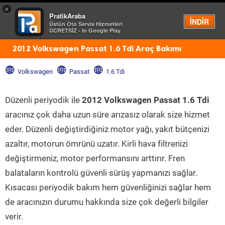
×
PratikAraba
Menü
İNDİR
Üstün Oto Servis Hizmetleri
ÜCRETSİZ - In Google Play
2012 Volkswagen Passat 1.6 Tdi Araç Bakımı
Volkswagen
Passat
1.6 Tdi
Düzenli periyodik ile
2012 Volkswagen Passat 1.6 Tdi
aracınız çok daha uzun süre arızasız olarak size hizmet
eder. Düzenli değiştirdiğiniz motor yağı, yakıt bütçenizi
azaltır, motorun ömrünü uzatır. Kirli hava filtrenizi
değiştirmeniz, motor performansını arttırır. Fren
balataların kontrolü güvenli sürüş yapmanızı sağlar.
Kısacası periyodik bakım hem güvenliğinizi sağlar hem
de aracınızın durumu hakkında size çok değerli bilgiler
verir.