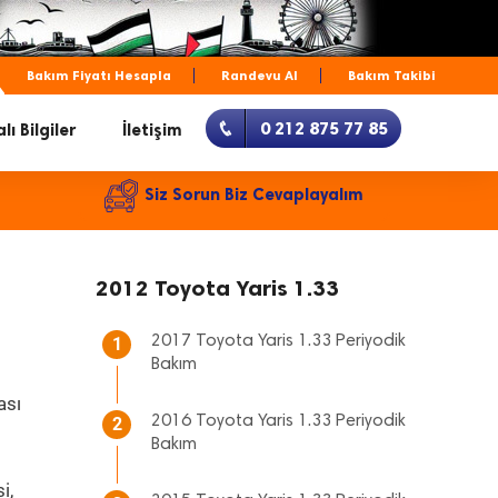
Bakım Fiyatı Hesapla
Randevu Al
Bakım Takibi
0 212 875 77 85
lı Bilgiler
İletişim
Siz Sorun Biz Cevaplayalım
2012 Toyota Yaris 1.33
2017 Toyota Yaris 1.33 Periyodik
1
Bakım
ası
2016 Toyota Yaris 1.33 Periyodik
2
Bakım
i,