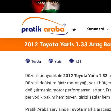
Kurumsal
2012 Toyota Yaris 1.33 Araç B
Toyota
Yaris
1.33
Düzenli periyodik ile
2012 Toyota Yaris 1.33
a
Düzenli değiştirdiğiniz motor yağı, yakıt bütçeni
değiştirmeniz, motor performansını arttırır. Fr
periyodik bakım hem güvenliğinizi sağlar hem d
Pratik Araba servisinde
Toyota
marka aracınıza