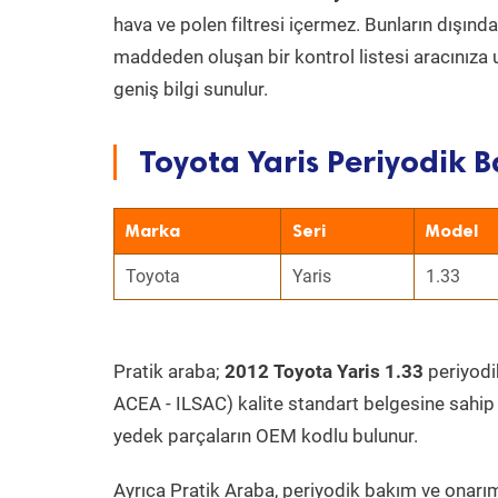
hava ve polen filtresi içermez. Bunların dışınd
maddeden oluşan bir kontrol listesi aracınıza 
geniş bilgi sunulur.
Toyota Yaris Periyodik B
Marka
Seri
Model
Toyota
Yaris
1.33
Pratik araba;
2012 Toyota Yaris 1.33
periyodik
ACEA - ILSAC) kalite standart belgesine sahip
yedek parçaların OEM kodlu bulunur.
Ayrıca Pratik Araba, periyodik bakım ve onarım