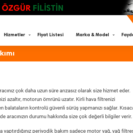
ÖZGÜR
FİLİSTİN
Hizmetler
Fiyat Listesi
Marka & Model
Fayda
akımı
racınız çok daha uzun süre arızasız olarak size hizmet eder.
zi azaltır, motorun ömrünü uzatır. Kirli hava filtrenizi
en balataların kontrolü güvenli sürüş yapmanızı sağlar. Kısac
e aracınızın durumu hakkında size çok değerli bilgiler verir.
 yaptırdığınız periyodik bakım sadece motor yağ, yağ filtres