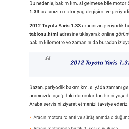
Bu nedenle, bakım km. si gelmese bile motor 
1.33
aracınızın motor yağ değişimi ve periyodik
2012 Toyota Yaris 1.33
aracınızın periyodik b
tablosu.html
adresine tıklayarak online görün
bakım kilometre ve zamanını da buradan izleyeb
“
2012 Toyota Yaris 1.3
Bazen, periyodik bakım km. si yâda zamanı gelme
aracınızda aşağıdaki durumlardan birini yaşadı
Araba servisini ziyaret etmenizi tavsiye ederiz.
Aracın motoru rolanti ve sürüş anında olduğund
Aracın motorunda bir tıkırtı sesi duyulursa