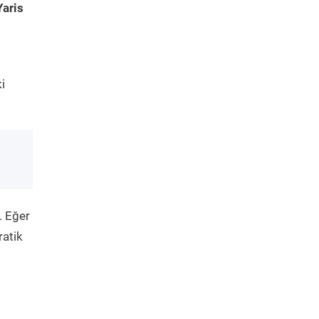
Yaris
i
. Eğer
ratik