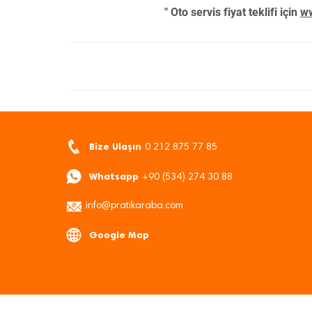
" Oto servis fiyat teklifi için
ww
Bize Ulaşın
0 212 875 77 85
Whatsapp
+90 (534) 274 30 88
info@pratikaraba.com
Google Map