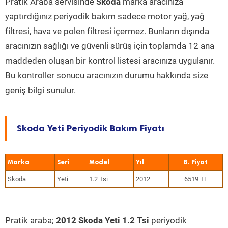
Pratik Araba servisinde
Skoda
marka aracınıza
yaptırdığınız periyodik bakım sadece motor yağ, yağ
filtresi, hava ve polen filtresi içermez. Bunların dışında
aracınızın sağlığı ve güvenli sürüş için toplamda 12 ana
maddeden oluşan bir kontrol listesi aracınıza uygulanır.
Bu kontroller sonucu aracınızın durumu hakkında size
geniş bilgi sunulur.
Skoda Yeti Periyodik Bakım Fiyatı
Marka
Seri
Model
Yıl
Skoda
Yeti
1.2 Tsi
2012
6519 TL
Pratik araba;
2012 Skoda Yeti 1.2 Tsi
periyodik