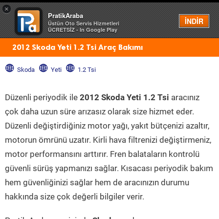
×
PratikAraba
Menü
İNDİR
Üstün Oto Servis Hizmetleri
ÜCRETSİZ - In Google Play
2012 Skoda Yeti 1.2 Tsi Araç Bakımı
Skoda
Yeti
1.2 Tsi
Düzenli periyodik ile
2012 Skoda Yeti 1.2 Tsi
aracınız
çok daha uzun süre arızasız olarak size hizmet eder.
Düzenli değiştirdiğiniz motor yağı, yakıt bütçenizi azaltır,
motorun ömrünü uzatır. Kirli hava filtrenizi değiştirmeniz,
motor performansını arttırır. Fren balataların kontrolü
güvenli sürüş yapmanızı sağlar. Kısacası periyodik bakım
hem güvenliğinizi sağlar hem de aracınızın durumu
hakkında size çok değerli bilgiler verir.