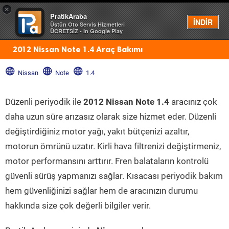
×
PratikAraba
Menü
İNDİR
Üstün Oto Servis Hizmetleri
ÜCRETSİZ - In Google Play
2012 Nissan Note 1.4 Araç Bakımı
Nissan
Note
1.4
Düzenli periyodik ile
2012 Nissan Note 1.4
aracınız çok
daha uzun süre arızasız olarak size hizmet eder. Düzenli
değiştirdiğiniz motor yağı, yakıt bütçenizi azaltır,
motorun ömrünü uzatır. Kirli hava filtrenizi değiştirmeniz,
motor performansını arttırır. Fren balataların kontrolü
güvenli sürüş yapmanızı sağlar. Kısacası periyodik bakım
hem güvenliğinizi sağlar hem de aracınızın durumu
hakkında size çok değerli bilgiler verir.