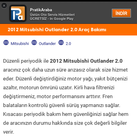
×
PratikAraba
Menü
İNDİR
Üstün Oto Servis Hizmetleri
ÜCRETSİZ - In Google Play
2012 Mitsubishi Outlander 2.0 Araç Bakımı
Mitsubishi
Outlander
2.0
Düzenli periyodik ile
2012 Mitsubishi Outlander 2.0
aracınız çok daha uzun süre arızasız olarak size hizmet
eder. Düzenli değiştirdiğiniz motor yağı, yakıt bütçenizi
azaltır, motorun ömrünü uzatır. Kirli hava filtrenizi
değiştirmeniz, motor performansını arttırır. Fren
balataların kontrolü güvenli sürüş yapmanızı sağlar.
Kısacası periyodik bakım hem güvenliğinizi sağlar hem
de aracınızın durumu hakkında size çok değerli bilgiler
verir.