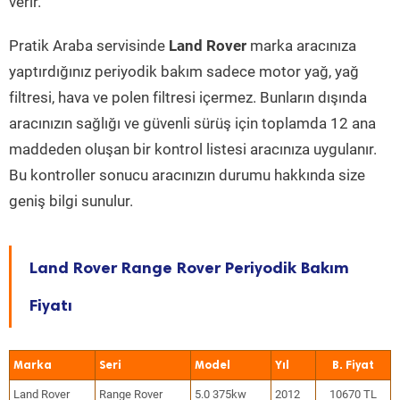
verir.
Pratik Araba servisinde
Land Rover
marka aracınıza
yaptırdığınız periyodik bakım sadece motor yağ, yağ
filtresi, hava ve polen filtresi içermez. Bunların dışında
aracınızın sağlığı ve güvenli sürüş için toplamda 12 ana
maddeden oluşan bir kontrol listesi aracınıza uygulanır.
Bu kontroller sonucu aracınızın durumu hakkında size
geniş bilgi sunulur.
Land Rover Range Rover Periyodik Bakım
Fiyatı
Marka
Seri
Model
Yıl
Land Rover
Range Rover
5.0 375kw
2012
10670 TL