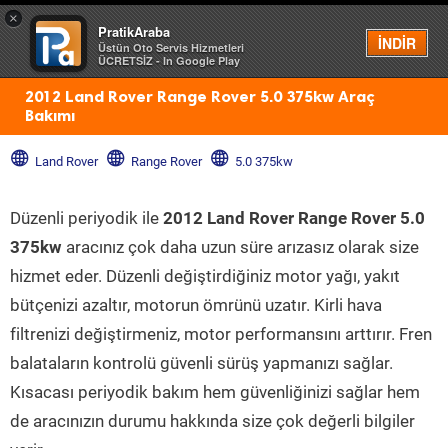
×
PratikAraba
Menü
İNDİR
Üstün Oto Servis Hizmetleri
ÜCRETSİZ - In Google Play
2012 Land Rover Range Rover 5.0 375kw Araç
Bakımı
Land Rover
Range Rover
5.0 375kw
Düzenli periyodik ile
2012 Land Rover Range Rover 5.0
375kw
aracınız çok daha uzun süre arızasız olarak size
hizmet eder. Düzenli değiştirdiğiniz motor yağı, yakıt
bütçenizi azaltır, motorun ömrünü uzatır. Kirli hava
filtrenizi değiştirmeniz, motor performansını arttırır. Fren
balataların kontrolü güvenli sürüş yapmanızı sağlar.
Kısacası periyodik bakım hem güvenliğinizi sağlar hem
de aracınızın durumu hakkında size çok değerli bilgiler