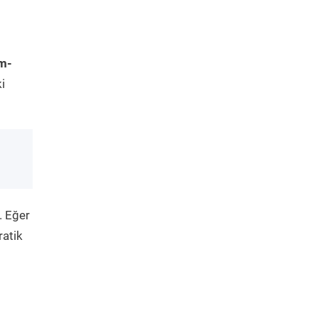
m-
i
. Eğer
ratik