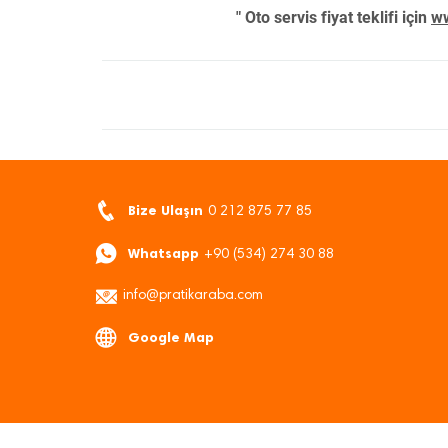
" Oto servis fiyat teklifi için
ww
Bize Ulaşın
0 212 875 77 85
Whatsapp
+90 (534) 274 30 88
info@pratikaraba.com
Google Map