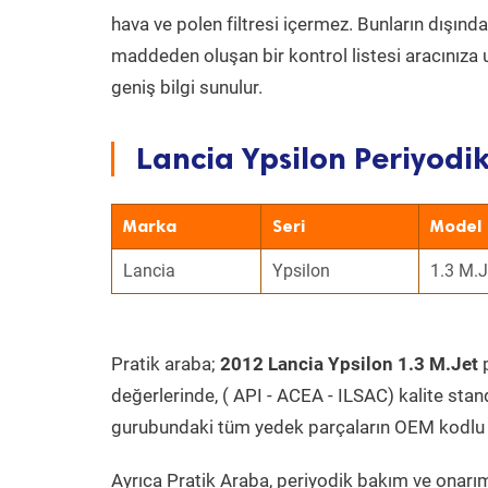
hava ve polen filtresi içermez. Bunların dışınd
maddeden oluşan bir kontrol listesi aracınıza 
geniş bilgi sunulur.
Lancia Ypsilon Periyodik
Marka
Seri
Model
Lancia
Ypsilon
1.3 M.J
Pratik araba;
2012 Lancia Ypsilon 1.3 M.Jet
p
değerlerinde, ( API - ACEA - ILSAC) kalite stan
gurubundaki tüm yedek parçaların OEM kodlu 
Ayrıca Pratik Araba, periyodik bakım ve onarım