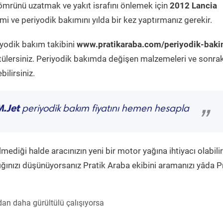
ömrünü uzatmak ve yakıt israfını önlemek için
2012 Lancia
i ve periyodik bakımını yılda bir kez yaptırmanız gerekir.
iyodik bakım takibini
www.pratikaraba.com/periyodik-baki
tülersiniz. Periyodik bakımda değişen malzemeleri ve sonrak
ilirsiniz.
M.Jet
periyodik bakım fiyatını hemen hesapla
”
diği halde aracınızın yeni bir motor yağına ihtiyacı olabilir
ğınızı düşünüyorsanız Pratik Araba ekibini aramanızı yâda P
an daha gürültülü çalışıyorsa