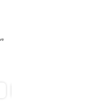
ve
L
Ford Fiesta Periyodik Bakım 6.782 TL
2015 Model 1.6 Ti-Vct Motor