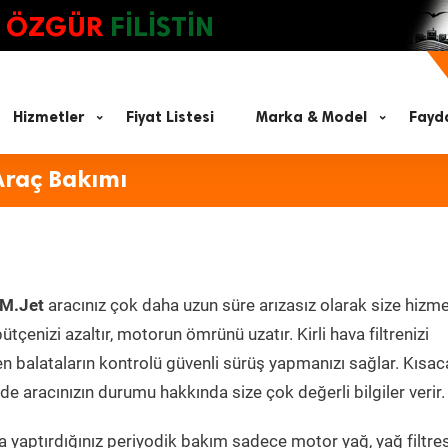
ÖZGÜR
FİLİSTİN
Hizmetler
Fiyat Listesi
Marka & Model
Fayda
Araç Bakımı
 M.Jet
aracınız çok daha uzun süre arızasız olarak size hizm
ütçenizi azaltır, motorun ömrünü uzatır. Kirli hava filtrenizi
en balataların kontrolü güvenli sürüş yapmanızı sağlar. Kısac
e aracınızın durumu hakkında size çok değerli bilgiler verir.
 yaptırdığınız periyodik bakım sadece motor yağ, yağ filtres