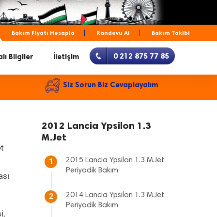
Bakım Fiyatı Hesapla
Randevu Al
Bakım Takibi
0 212 875 77 85
lı Bilgiler
İletişim
Siz Sorun Biz Cevaplayalım
2012 Lancia Ypsilon 1.3
M.Jet
et
2015 Lancia Ypsilon 1.3 M.Jet
1
Periyodik Bakım
ası
2014 Lancia Ypsilon 1.3 M.Jet
2
Periyodik Bakım
i,