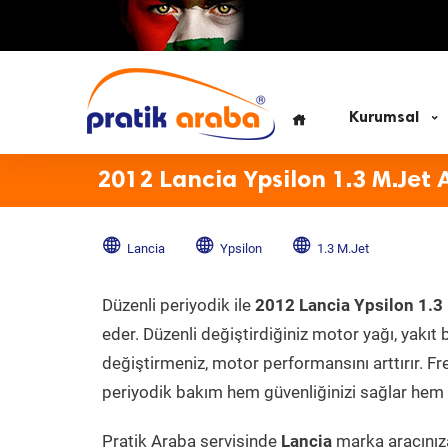
Kurumsal
2012 Lancia Ypsilon 1.3 M.Jet 
Lancia
Ypsilon
1.3 M.Jet
Düzenli periyodik ile
2012 Lancia Ypsilon 1.3
eder. Düzenli değiştirdiğiniz motor yağı, yakıt b
değiştirmeniz, motor performansını arttırır. Fr
periyodik bakım hem güvenliğinizi sağlar hem d
Pratik Araba servisinde
Lancia
marka aracınıza