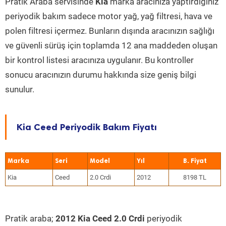
Pratik Araba servisinde
Kia
marka aracınıza yaptırdığınız
periyodik bakım sadece motor yağ, yağ filtresi, hava ve
polen filtresi içermez. Bunların dışında aracınızın sağlığı
ve güvenli sürüş için toplamda 12 ana maddeden oluşan
bir kontrol listesi aracınıza uygulanır. Bu kontroller
sonucu aracınızın durumu hakkında size geniş bilgi
sunulur.
Kia Ceed Periyodik Bakım Fiyatı
Marka
Seri
Model
Yıl
Kia
Ceed
2.0 Crdi
2012
8198 TL
Pratik araba;
2012 Kia Ceed 2.0 Crdi
periyodik