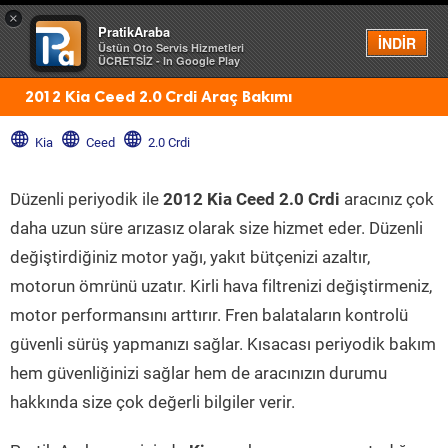
×
PratikAraba
Menü
İNDİR
Üstün Oto Servis Hizmetleri
ÜCRETSİZ - In Google Play
2012 Kia Ceed 2.0 Crdi Araç Bakımı
Kia
Ceed
2.0 Crdi
Düzenli periyodik ile
2012 Kia Ceed 2.0 Crdi
aracınız çok
daha uzun süre arızasız olarak size hizmet eder. Düzenli
değiştirdiğiniz motor yağı, yakıt bütçenizi azaltır,
motorun ömrünü uzatır. Kirli hava filtrenizi değiştirmeniz,
motor performansını arttırır. Fren balataların kontrolü
güvenli sürüş yapmanızı sağlar. Kısacası periyodik bakım
hem güvenliğinizi sağlar hem de aracınızın durumu
hakkında size çok değerli bilgiler verir.