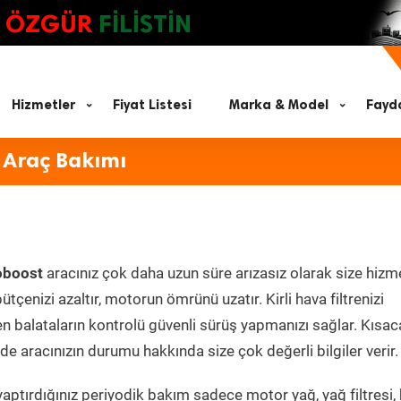
ÖZGÜR
FİLİSTİN
Hizmetler
Fiyat Listesi
Marka & Model
Fayda
 Araç Bakımı
oboost
aracınız çok daha uzun süre arızasız olarak size hizm
ütçenizi azaltır, motorun ömrünü uzatır. Kirli hava filtrenizi
en balataların kontrolü güvenli sürüş yapmanızı sağlar. Kısac
e aracınızın durumu hakkında size çok değerli bilgiler verir.
aptırdığınız periyodik bakım sadece motor yağ, yağ filtresi,