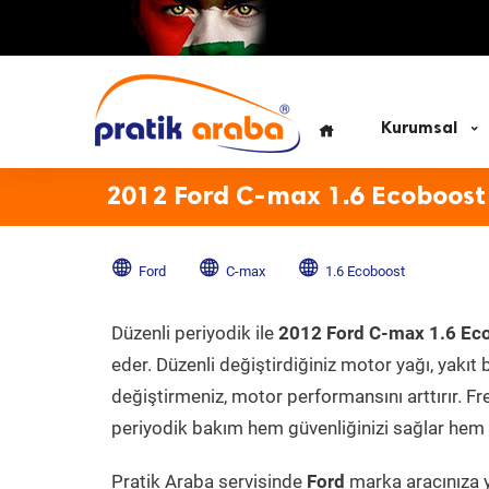
Kurumsal
2012 Ford C-max 1.6 Ecoboost
Ford
C-max
1.6 Ecoboost
Düzenli periyodik ile
2012 Ford C-max 1.6 Ec
eder. Düzenli değiştirdiğiniz motor yağı, yakıt b
değiştirmeniz, motor performansını arttırır. Fr
periyodik bakım hem güvenliğinizi sağlar hem d
Pratik Araba servisinde
Ford
marka aracınıza y