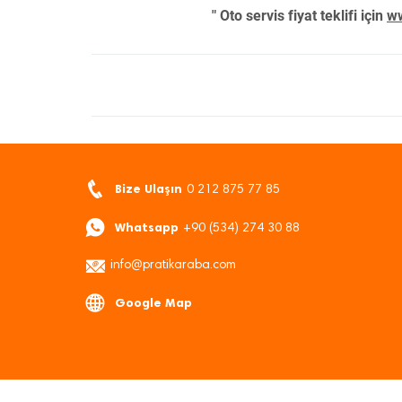
" Oto servis fiyat teklifi için
ww
Bize Ulaşın
0 212 875 77 85
Whatsapp
+90 (534) 274 30 88
info@pratikaraba.com
Google Map