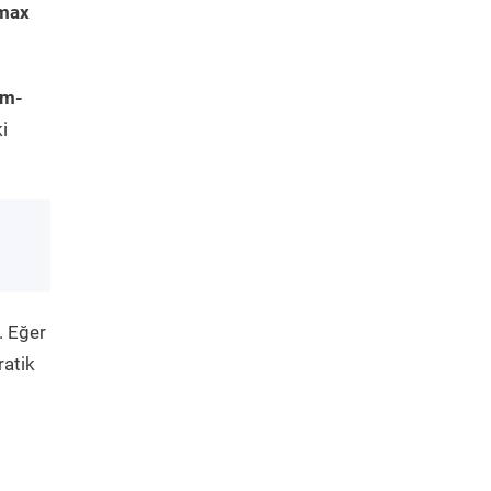
-max
im-
i
. Eğer
ratik