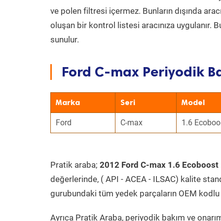
ve polen filtresi içermez. Bunların dışında ar
oluşan bir kontrol listesi aracınıza uygulanır.
sunulur.
Ford C-max Periyodik Ba
Marka
Seri
Model
Ford
C-max
1.6 Ecoboo
Pratik araba;
2012 Ford C-max 1.6 Ecoboost
değerlerinde, ( API - ACEA - ILSAC) kalite stan
gurubundaki tüm yedek parçaların OEM kodlu 
Ayrıca Pratik Araba, periyodik bakım ve onarım