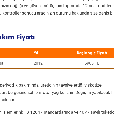
acınızın sağlığı ve güvenli sürüş için toplamda 12 ana madded
 Bu kontroller sonucu aracınızın durumu hakkında size geniş bi
kım Fiyatı
Yıl
Başlangıç Fiyatı
st
2012
6986 TL
periyodik bakımında, üreticinin tavsiye ettiği viskotize
dart belgesine sahip motor yağ kullanır. Değişim yapılacak fi
bulunur.
 işlemlerini; TS 12047 standartlarında ve 4077 sayılı tüketic