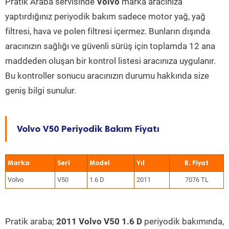
Pratik Araba servisinde
Volvo
marka aracınıza
yaptırdığınız periyodik bakım sadece motor yağ, yağ
filtresi, hava ve polen filtresi içermez. Bunların dışında
aracınızın sağlığı ve güvenli sürüş için toplamda 12 ana
maddeden oluşan bir kontrol listesi aracınıza uygulanır.
Bu kontroller sonucu aracınızın durumu hakkında size
geniş bilgi sunulur.
Volvo V50 Periyodik Bakım Fiyatı
Marka
Seri
Model
Yıl
Volvo
V50
1.6 D
2011
7076 TL
Pratik araba;
2011 Volvo V50 1.6 D
periyodik bakımında,