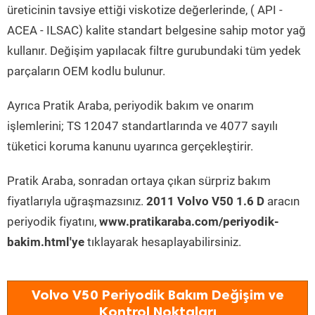
üreticinin tavsiye ettiği viskotize değerlerinde, ( API -
ACEA - ILSAC) kalite standart belgesine sahip motor yağ
kullanır. Değişim yapılacak filtre gurubundaki tüm yedek
parçaların OEM kodlu bulunur.
Ayrıca Pratik Araba, periyodik bakım ve onarım
işlemlerini; TS 12047 standartlarında ve 4077 sayılı
tüketici koruma kanunu uyarınca gerçekleştirir.
Pratik Araba, sonradan ortaya çıkan sürpriz bakım
fiyatlarıyla uğraşmazsınız.
2011 Volvo V50 1.6 D
aracın
periyodik fiyatını,
www.pratikaraba.com/periyodik-
bakim.html'ye
tıklayarak hesaplayabilirsiniz.
Volvo V50 Periyodik Bakım Değişim ve
Kontrol Noktaları