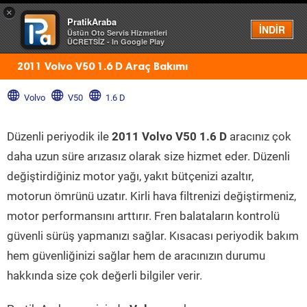
×
PratikAraba
Menü
İNDİR
Üstün Oto Servis Hizmetleri
ÜCRETSİZ - In Google Play
2011 Volvo V50 1.6 D Araç Bakımı
Volvo
V50
1.6 D
Düzenli periyodik ile
2011 Volvo V50 1.6 D
aracınız çok
daha uzun süre arızasız olarak size hizmet eder. Düzenli
değiştirdiğiniz motor yağı, yakıt bütçenizi azaltır,
motorun ömrünü uzatır. Kirli hava filtrenizi değiştirmeniz,
motor performansını arttırır. Fren balataların kontrolü
güvenli sürüş yapmanızı sağlar. Kısacası periyodik bakım
hem güvenliğinizi sağlar hem de aracınızın durumu
hakkında size çok değerli bilgiler verir.