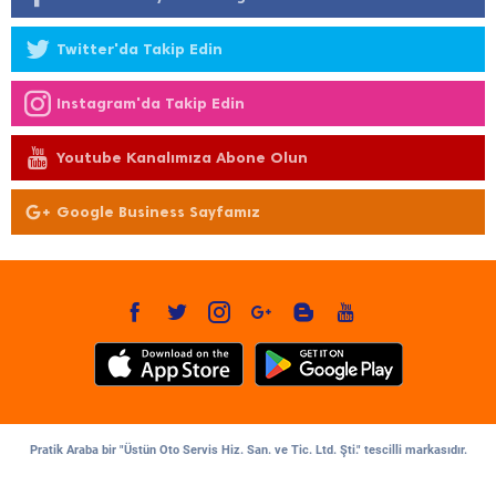
Twitter'da Takip Edin
Instagram'da Takip Edin
Youtube Kanalımıza Abone Olun
Google Business Sayfamız
Pratik Araba bir "Üstün Oto Servis Hiz. San. ve Tic. Ltd. Şti." tescilli markasıdır.