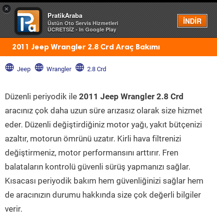
×
PratikAraba
Menü
İNDİR
Üstün Oto Servis Hizmetleri
ÜCRETSİZ - In Google Play
2011 Jeep Wrangler 2.8 Crd Araç Bakımı
Jeep
Wrangler
2.8 Crd
Düzenli periyodik ile
2011 Jeep Wrangler 2.8 Crd
aracınız çok daha uzun süre arızasız olarak size hizmet
eder. Düzenli değiştirdiğiniz motor yağı, yakıt bütçenizi
azaltır, motorun ömrünü uzatır. Kirli hava filtrenizi
değiştirmeniz, motor performansını arttırır. Fren
balataların kontrolü güvenli sürüş yapmanızı sağlar.
Kısacası periyodik bakım hem güvenliğinizi sağlar hem
de aracınızın durumu hakkında size çok değerli bilgiler
verir.