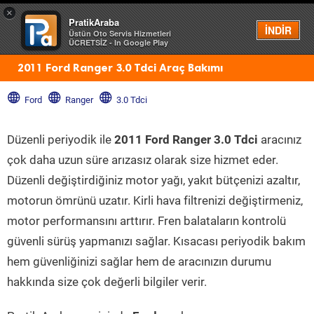
×
PratikAraba
Menü
İNDİR
Üstün Oto Servis Hizmetleri
ÜCRETSİZ - In Google Play
2011 Ford Ranger 3.0 Tdci Araç Bakımı
Ford
Ranger
3.0 Tdci
Düzenli periyodik ile
2011 Ford Ranger 3.0 Tdci
aracınız
çok daha uzun süre arızasız olarak size hizmet eder.
Düzenli değiştirdiğiniz motor yağı, yakıt bütçenizi azaltır,
motorun ömrünü uzatır. Kirli hava filtrenizi değiştirmeniz,
motor performansını arttırır. Fren balataların kontrolü
güvenli sürüş yapmanızı sağlar. Kısacası periyodik bakım
hem güvenliğinizi sağlar hem de aracınızın durumu
hakkında size çok değerli bilgiler verir.