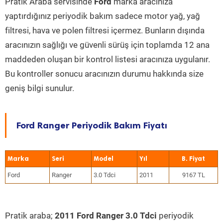
Pratik Araba servisinde
Ford
marka aracınıza
yaptırdığınız periyodik bakım sadece motor yağ, yağ
filtresi, hava ve polen filtresi içermez. Bunların dışında
aracınızın sağlığı ve güvenli sürüş için toplamda 12 ana
maddeden oluşan bir kontrol listesi aracınıza uygulanır.
Bu kontroller sonucu aracınızın durumu hakkında size
geniş bilgi sunulur.
Ford Ranger Periyodik Bakım Fiyatı
Marka
Seri
Model
Yıl
Ford
Ranger
3.0 Tdci
2011
9167 TL
Pratik araba;
2011 Ford Ranger 3.0 Tdci
periyodik