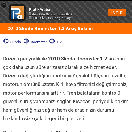
×
PratikAraba
Menü
İNDİR
Üstün Oto Servis Hizmetleri
ÜCRETSİZ - In Google Play
2010 Skoda Roomster 1.2 Araç Bakımı
Skoda
Roomster
1.2
Düzenli periyodik ile
2010 Skoda Roomster 1.2
aracınız
çok daha uzun süre arızasız olarak size hizmet eder.
Düzenli değiştirdiğiniz motor yağı, yakıt bütçenizi azaltır,
motorun ömrünü uzatır. Kirli hava filtrenizi değiştirmeniz,
motor performansını arttırır. Fren balataların kontrolü
güvenli sürüş yapmanızı sağlar. Kısacası periyodik bakım
hem güvenliğinizi sağlar hem de aracınızın durumu
hakkında size çok değerli bilgiler verir.