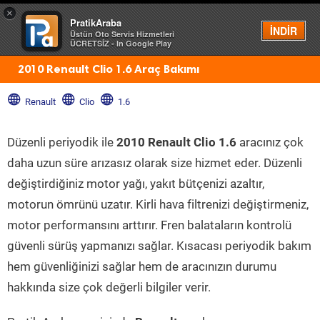
×
PratikAraba
Menü
İNDİR
Üstün Oto Servis Hizmetleri
ÜCRETSİZ - In Google Play
2010 Renault Clio 1.6 Araç Bakımı
Renault
Clio
1.6
Düzenli periyodik ile
2010 Renault Clio 1.6
aracınız çok
daha uzun süre arızasız olarak size hizmet eder. Düzenli
değiştirdiğiniz motor yağı, yakıt bütçenizi azaltır,
motorun ömrünü uzatır. Kirli hava filtrenizi değiştirmeniz,
motor performansını arttırır. Fren balataların kontrolü
güvenli sürüş yapmanızı sağlar. Kısacası periyodik bakım
hem güvenliğinizi sağlar hem de aracınızın durumu
hakkında size çok değerli bilgiler verir.