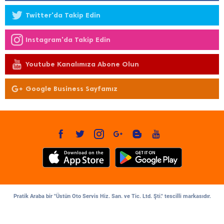
Twitter'da Takip Edin
Instagram'da Takip Edin
Youtube Kanalımıza Abone Olun
Google Business Sayfamız
Pratik Araba bir "Üstün Oto Servis Hiz. San. ve Tic. Ltd. Şti." tescilli markasıdır.