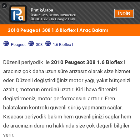
×
PratikAraba
Menü
İNDİR
Üstün Oto Servis Hizmetleri
ÜCRETSİZ - In Google Play
2010 Peugeot 308 1.6 Bioflex I Araç Bakımı
Peugeot
308
1.6 Bioflex I
Düzenli periyodik ile
2010 Peugeot 308 1.6 Bioflex I
aracınız çok daha uzun süre arızasız olarak size hizmet
eder. Düzenli değiştirdiğiniz motor yağı, yakıt bütçenizi
azaltır, motorun ömrünü uzatır. Kirli hava filtrenizi
değiştirmeniz, motor performansını arttırır. Fren
balataların kontrolü güvenli sürüş yapmanızı sağlar.
Kısacası periyodik bakım hem güvenliğinizi sağlar hem
de aracınızın durumu hakkında size çok değerli bilgiler
verir.