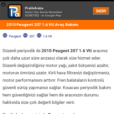
×
PratikAraba
Menü
İNDİR
Üstün Oto Servis Hizmetleri
ÜCRETSİZ - In Google Play
2010 Peugeot 207 1.6 Vti Araç Bakımı
Peugeot
207
1.6 Vti
Düzenli periyodik ile
2010 Peugeot 207 1.6 Vti
aracınız
çok daha uzun süre arızasız olarak size hizmet eder.
Düzenli değiştirdiğiniz motor yağı, yakıt bütçenizi azaltır,
motorun ömrünü uzatır. Kirli hava filtrenizi değiştirmeniz,
motor performansını arttırır. Fren balataların kontrolü
güvenli sürüş yapmanızı sağlar. Kısacası periyodik bakım
hem güvenliğinizi sağlar hem de aracınızın durumu
hakkında size çok değerli bilgiler verir.