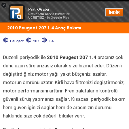
×
PratikAraba
Menü
İNDİR
Üstün Oto Servis Hizmetleri
ÜCRETSİZ - In Google Play
2010 Peugeot 207 1.4 Araç Bakımı
Peugeot
207
1.4
Düzenli periyodik ile
2010 Peugeot 207 1.4
aracınız çok
daha uzun süre arızasız olarak size hizmet eder. Düzenli
değiştirdiğiniz motor yağı, yakıt bütçenizi azaltır,
motorun ömrünü uzatır. Kirli hava filtrenizi değiştirmeniz,
motor performansını arttırır. Fren balataların kontrolü
güvenli sürüş yapmanızı sağlar. Kısacası periyodik bakım
hem güvenliğinizi sağlar hem de aracınızın durumu
hakkında size çok değerli bilgiler verir.