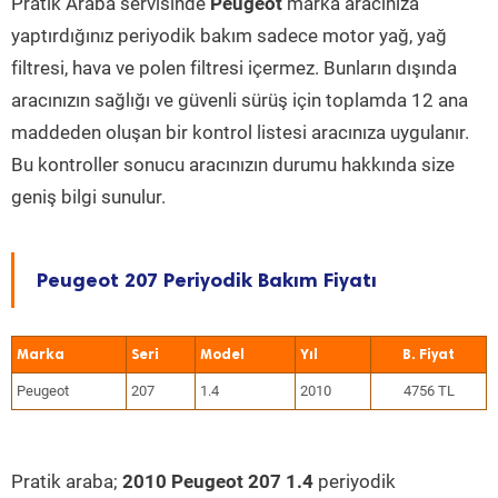
Pratik Araba servisinde
Peugeot
marka aracınıza
yaptırdığınız periyodik bakım sadece motor yağ, yağ
filtresi, hava ve polen filtresi içermez. Bunların dışında
aracınızın sağlığı ve güvenli sürüş için toplamda 12 ana
maddeden oluşan bir kontrol listesi aracınıza uygulanır.
Bu kontroller sonucu aracınızın durumu hakkında size
geniş bilgi sunulur.
Peugeot 207 Periyodik Bakım Fiyatı
Marka
Seri
Model
Yıl
Peugeot
207
1.4
2010
4756 TL
Pratik araba;
2010 Peugeot 207 1.4
periyodik