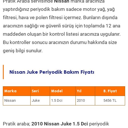
Pratik Araba servisinde
Nissan
marka aracınıza
yaptırdığınız periyodik bakım sadece motor yağ, yağ
filtresi, hava ve polen filtresi içermez. Bunların dışında
aracınızın sağlığı ve güvenli sürüş için toplamda 12 ana
maddeden oluşan bir kontrol listesi aracınıza uygulanır.
Bu kontroller sonucu aracınızın durumu hakkında size
geniş bilgi sunulur.
Nissan Juke Periyodik Bakım Fiyatı
Marka
Seri
Model
Yıl
Nissan
Juke
1.5 Dci
2010
5456 TL
Pratik araba;
2010 Nissan Juke 1.5 Dci
periyodik