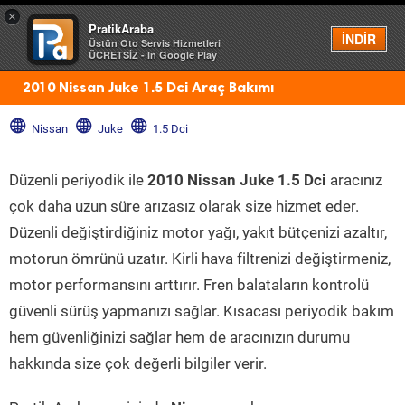
×
PratikAraba
Menü
İNDİR
Üstün Oto Servis Hizmetleri
ÜCRETSİZ - In Google Play
2010 Nissan Juke 1.5 Dci Araç Bakımı
Nissan
Juke
1.5 Dci
Düzenli periyodik ile
2010 Nissan Juke 1.5 Dci
aracınız
çok daha uzun süre arızasız olarak size hizmet eder.
Düzenli değiştirdiğiniz motor yağı, yakıt bütçenizi azaltır,
motorun ömrünü uzatır. Kirli hava filtrenizi değiştirmeniz,
motor performansını arttırır. Fren balataların kontrolü
güvenli sürüş yapmanızı sağlar. Kısacası periyodik bakım
hem güvenliğinizi sağlar hem de aracınızın durumu
hakkında size çok değerli bilgiler verir.