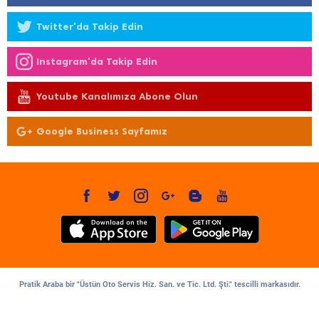
Twitter'da Takip Edin
Instagram'da Takip Edin
Youtube Kanalımıza Abone Olun
Google Business Sayfamız
Pratik Araba bir "Üstün Oto Servis Hiz. San. ve Tic. Ltd. Şti." tescilli markasıdır.