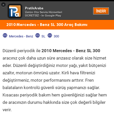
×
PratikAraba
Menü
İNDİR
Üstün Oto Servis Hizmetleri
ÜCRETSİZ - In Google Play
2010 Mercedes - Benz SL 300 Araç Bakımı
Mercedes - Benz
SL
300
Düzenli periyodik ile
2010 Mercedes - Benz SL 300
aracınız çok daha uzun süre arızasız olarak size hizmet
eder. Düzenli değiştirdiğiniz motor yağı, yakıt bütçenizi
azaltır, motorun ömrünü uzatır. Kirli hava filtrenizi
değiştirmeniz, motor performansını arttırır. Fren
balataların kontrolü güvenli sürüş yapmanızı sağlar.
Kısacası periyodik bakım hem güvenliğinizi sağlar hem
de aracınızın durumu hakkında size çok değerli bilgiler
verir.