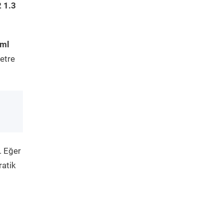
 1.3
tml
etre
. Eğer
ratik