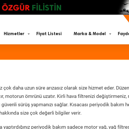
ÖZGÜR
FİLİSTİN
Hizmetler
Fiyat Listesi
Marka & Model
Fayda
z çok daha uzun süre arızasız olarak size hizmet eder. Düzen
tır, motorun ömrünü uzatır. Kirli hava filtrenizi değiştirmeniz
olü güvenli sürüş yapmanızı sağlar. Kısacası periyodik bakım 
akkında size çok değerli bilgiler verir.
 yaptırdığınız periyodik bakım sadece motor yağ, yağ filtres