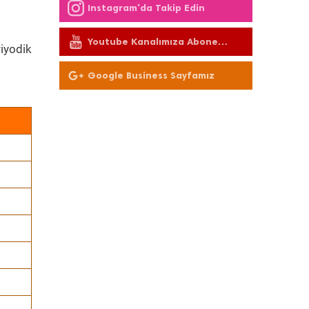
Instagram'da Takip Edin
Youtube Kanalımıza Abone
iyodik
Olun
Google Business Sayfamız