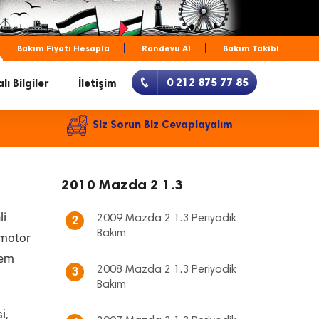
Bakım Fiyatı Hesapla
Randevu Al
Bakım Takibi
0 212 875 77 85
lı Bilgiler
İletişim
Siz Sorun Biz Cevaplayalım
2010 Mazda 2 1.3
li
2009 Mazda 2 1.3 Periyodik
2
Bakım
, motor
hem
2008 Mazda 2 1.3 Periyodik
3
Bakım
i,