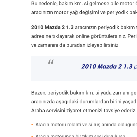
Bu nedenle, bakım km. si gelmese bile motor 
aracınızın motor yağ değişimi ve periyodik bakı
2010 Mazda 2 1.3
aracınızın periyodik bakım 
adresine tıklayarak online görüntülersiniz. P
ve zamanını da buradan izleyebilirsiniz.
“
2010 Mazda 2 1.3
p
Bazen, periyodik bakım km. si yâda zamanı gelme
aracınızda aşağıdaki durumlardan birini yaşadı
Araba servisini ziyaret etmenizi tavsiye ederiz.
Aracın motoru rolanti ve sürüş anında olduğund
Aracın motorunda bir tıkırtı sesi duyulursa