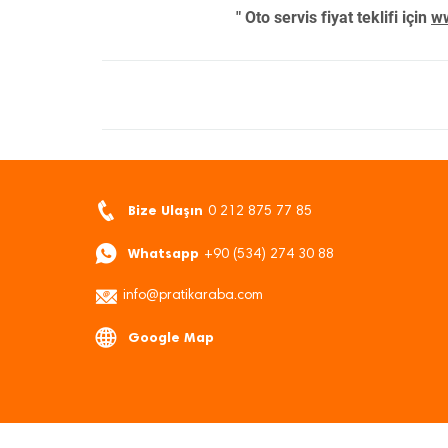
" Oto servis fiyat teklifi için
ww
Bize Ulaşın
0 212 875 77 85
Whatsapp
+90 (534) 274 30 88
info@pratikaraba.com
Google Map