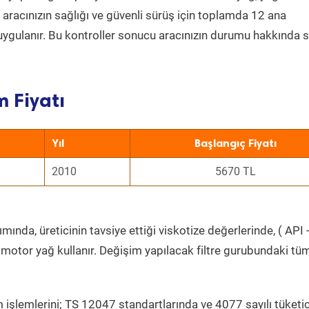
a aracınızın sağlığı ve güvenli sürüş için toplamda 12 ana
uygulanır. Bu kontroller sonucu aracınızın durumu hakkında s
 Fiyatı
Yıl
Başlangıç Fiyatı
2010
5670 TL
ında, üreticinin tavsiye ettiği viskotize değerlerinde, ( API 
 motor yağ kullanır. Değişim yapılacak filtre gurubundaki tü
 işlemlerini; TS 12047 standartlarında ve 4077 sayılı tüketic