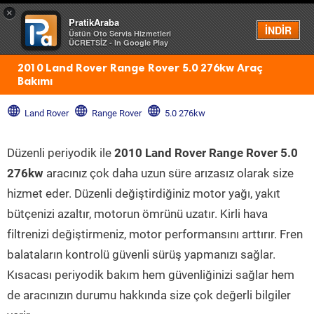
×
PratikAraba
Menü
İNDİR
Üstün Oto Servis Hizmetleri
ÜCRETSİZ - In Google Play
2010 Land Rover Range Rover 5.0 276kw Araç
Bakımı
Land Rover
Range Rover
5.0 276kw
Düzenli periyodik ile
2010 Land Rover Range Rover 5.0
276kw
aracınız çok daha uzun süre arızasız olarak size
hizmet eder. Düzenli değiştirdiğiniz motor yağı, yakıt
bütçenizi azaltır, motorun ömrünü uzatır. Kirli hava
filtrenizi değiştirmeniz, motor performansını arttırır. Fren
balataların kontrolü güvenli sürüş yapmanızı sağlar.
Kısacası periyodik bakım hem güvenliğinizi sağlar hem
de aracınızın durumu hakkında size çok değerli bilgiler