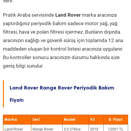
verir.
Pratik Araba servisinde
Land Rover
marka aracınıza
yaptırdığınız periyodik bakım sadece motor yağ, yağ
filtresi, hava ve polen filtresi içermez. Bunların dışında
aracınızın sağlığı ve güvenli sürüş için toplamda 12 ana
maddeden oluşan bir kontrol listesi aracınıza uygulanır.
Bu kontroller sonucu aracınızın durumu hakkında size
geniş bilgi sunulur.
Land Rover Range Rover Periyodik Bakım
Fiyatı
Marka
Seri
Model
Yıl
Land Rover
Range Rover
5.0 276kw
2010
12001 TL