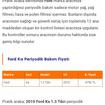
Pratik Araba servisinde
Ford
marka aracınıza
yaptırdığınız periyodik bakım sadece motor yağ, yağ
filtresi, hava ve polen filtresi içermez. Bunların dışında
aracınızın sağlığı ve güvenli sürüş için toplamda 12 ana
maddeden oluşan bir kontrol listesi aracınıza uygulanır.
Bu kontroller sonucu aracınızın durumu hakkında size
geniş bilgi sunulur.
Ford Ka Periyodik Bakım Fiyatı
Marka
Seri
Model
Yıl
Ford
Ka
1.3 Tdci
2010
4790 TL
Pratik araba;
2010 Ford Ka 1.3 Tdci
periyodik