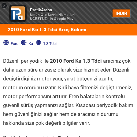
×
PratikAraba
Menü
İNDİR
Üstün Oto Servis Hizmetleri
ÜCRETSİZ - In Google Play
2010 Ford Ka 1.3 Tdci Araç Bakımı
Ford
Ka
1.3 Tdci
Düzenli periyodik ile
2010 Ford Ka 1.3 Tdci
aracınız çok
daha uzun süre arızasız olarak size hizmet eder. Düzenli
değiştirdiğiniz motor yağı, yakıt bütçenizi azaltır,
motorun ömrünü uzatır. Kirli hava filtrenizi değiştirmeniz,
motor performansını arttırır. Fren balataların kontrolü
güvenli sürüş yapmanızı sağlar. Kısacası periyodik bakım
hem güvenliğinizi sağlar hem de aracınızın durumu
hakkında size çok değerli bilgiler verir.