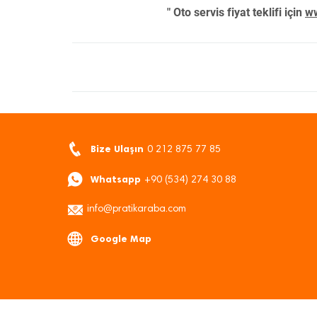
" Oto servis fiyat teklifi için
ww
Bize Ulaşın
0 212 875 77 85
Whatsapp
+90 (534) 274 30 88
info@pratikaraba.com
Google Map