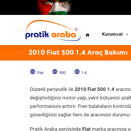
Kurumsal
2010 Fiat 500 1.4 Araç Bakımı
Fiat
500
1.4
Düzenli periyodik ile
2010 Fiat 500 1.4
aracını
değiştirdiğiniz motor yağı, yakıt bütçenizi azal
performansını arttırır. Fren balataların kontr
güvenliğinizi sağlar hem de aracınızın durumu h
Pratik Araba servisinde
Fiat
marka aracınıza ya