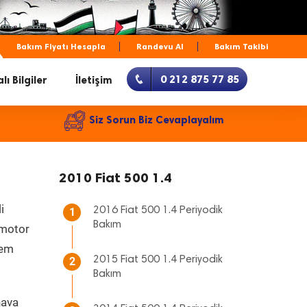
Bakım Fiyatı Hesapla
Randevu Al
Bakım Takibi
0 212 875 77 85
lı Bilgiler
İletişim
Siz Sorun Biz Cevaplayalım
2010 Fiat 500 1.4
i
2016 Fiat 500 1.4 Periyodik
1
Bakım
, motor
hem
2015 Fiat 500 1.4 Periyodik
2
Bakım
hava