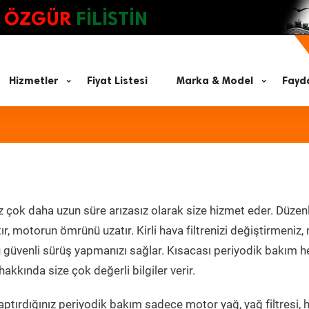
ÖZGÜR
FİLİSTİN
Hizmetler
Fiyat Listesi
Marka & Model
Fayda
z çok daha uzun süre arızasız olarak size hizmet eder. Düzenl
tır, motorun ömrünü uzatır. Kirli hava filtrenizi değiştirmeniz
olü güvenli sürüş yapmanızı sağlar. Kısacası periyodik bakım 
akkında size çok değerli bilgiler verir.
ptırdığınız periyodik bakım sadece motor yağ, yağ filtresi, 