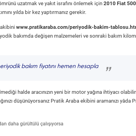
ömrünü uzatmak ve yakıt israfını önlemek için
2010 Fiat 500
mını yılda bir kez yaptırmanız gerekir.
takibini
www.pratikaraba.com/periyodik-bakim-tablosu.ht
eriyodik bakımda değişen malzemeleri ve sonraki bakım kilom
eriyodik bakım fiyatını hemen hesapla
”
diği halde aracınızın yeni bir motor yağına ihtiyacı olabilir
ğınızı düşünüyorsanız Pratik Araba ekibini aramanızı yâda P
an daha gürültülü çalışıyorsa