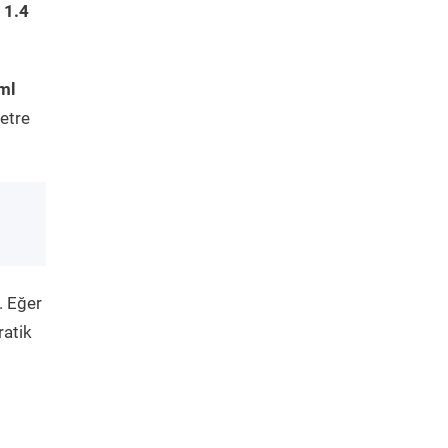
 1.4
ml
etre
. Eğer
ratik