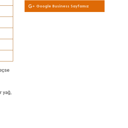
Google Business Sayfamız
geçse
r yağ,