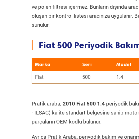
ve polen filtresi içermez. Bunların dışında ar
oluşan bir kontrol listesi aracınıza uygulanır.
sunulur.
Fiat 500 Periyodik Bakım
Marka
Seri
Model
Fiat
500
1.4
Pratik araba;
2010 Fiat 500 1.4
periyodik bakım
- ILSAC) kalite standart belgesine sahip motor
parçaların OEM kodlu bulunur.
Ayrıca Pratik Araba, periyodik bakım ve onarım