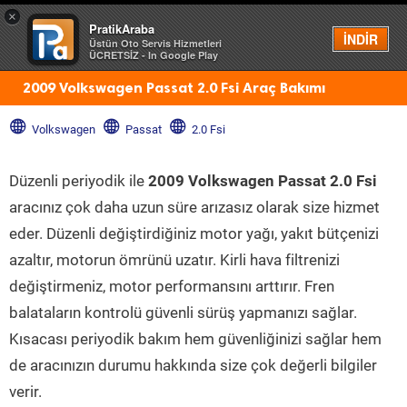
×
PratikAraba
Menü
İNDİR
Üstün Oto Servis Hizmetleri
ÜCRETSİZ - In Google Play
2009 Volkswagen Passat 2.0 Fsi Araç Bakımı
Volkswagen
Passat
2.0 Fsi
Düzenli periyodik ile
2009 Volkswagen Passat 2.0 Fsi
aracınız çok daha uzun süre arızasız olarak size hizmet
eder. Düzenli değiştirdiğiniz motor yağı, yakıt bütçenizi
azaltır, motorun ömrünü uzatır. Kirli hava filtrenizi
değiştirmeniz, motor performansını arttırır. Fren
balataların kontrolü güvenli sürüş yapmanızı sağlar.
Kısacası periyodik bakım hem güvenliğinizi sağlar hem
de aracınızın durumu hakkında size çok değerli bilgiler
verir.