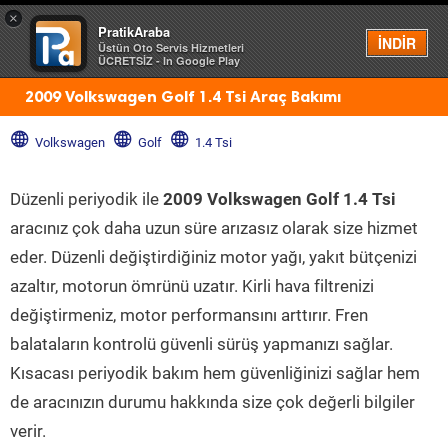
×
PratikAraba
Menü
İNDİR
Üstün Oto Servis Hizmetleri
ÜCRETSİZ - In Google Play
2009 Volkswagen Golf 1.4 Tsi Araç Bakımı
Volkswagen
Golf
1.4 Tsi
Düzenli periyodik ile
2009 Volkswagen Golf 1.4 Tsi
aracınız çok daha uzun süre arızasız olarak size hizmet
eder. Düzenli değiştirdiğiniz motor yağı, yakıt bütçenizi
azaltır, motorun ömrünü uzatır. Kirli hava filtrenizi
değiştirmeniz, motor performansını arttırır. Fren
balataların kontrolü güvenli sürüş yapmanızı sağlar.
Kısacası periyodik bakım hem güvenliğinizi sağlar hem
de aracınızın durumu hakkında size çok değerli bilgiler
verir.